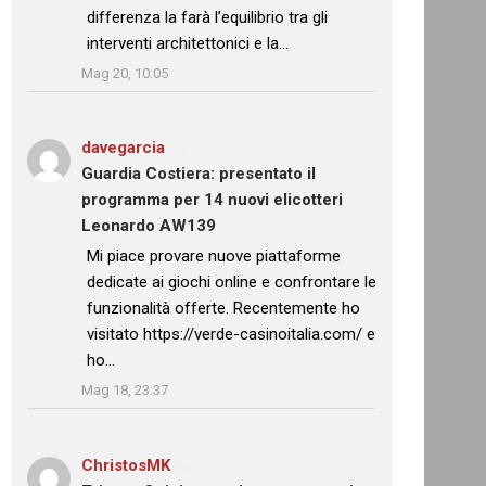
differenza la farà l’equilibrio tra gli
interventi architettonici e la…
”
Mag 20, 10:05
davegarcia
su
Guardia Costiera: presentato il
programma per 14 nuovi elicotteri
Leonardo AW139
: “
Mi piace provare nuove piattaforme
dedicate ai giochi online e confrontare le
funzionalità offerte. Recentemente ho
visitato https://verde-casinoitalia.com/ e
ho…
”
Mag 18, 23:37
ChristosMK
su