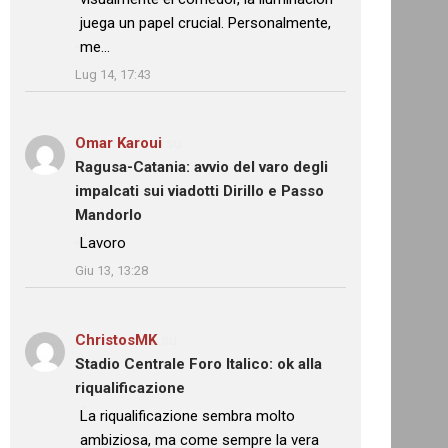
juega un papel crucial. Personalmente,
me…
”
Lug 14, 17:43
Omar Karoui
su
Ragusa-Catania: avvio del varo degli
impalcati sui viadotti Dirillo e Passo
Mandorlo
: “
Lavoro
”
Giu 13, 13:28
ChristosMK
su
Stadio Centrale Foro Italico: ok alla
riqualificazione
: “
La riqualificazione sembra molto
ambiziosa, ma come sempre la vera