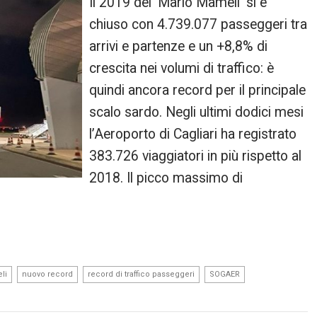
Il 2019 del ‘Mario Mameli’ si è
chiuso con 4.739.077 passeggeri tra
arrivi e partenze e un +8,8% di
crescita nei volumi di traffico: è
quindi ancora record per il principale
scalo sardo. Negli ultimi dodici mesi
l’Aeroporto di Cagliari ha registrato
383.726 viaggiatori in più rispetto al
2018. Il picco massimo di
,
,
,
,
li
nuovo record
record di traffico passeggeri
SOGAER