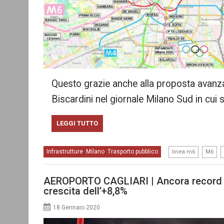
Questo grazie anche alla proposta avanz
Biscardini nel giornale Milano Sud in cui 
LEGGI TUTTO
,
,
Infrastrutture
Milano
Trasporto pubblico
,
,
linea m6
M6
AEROPORTO CAGLIARI | Ancora record pe
crescita dell’+8,8%
18 Gennaio 2020