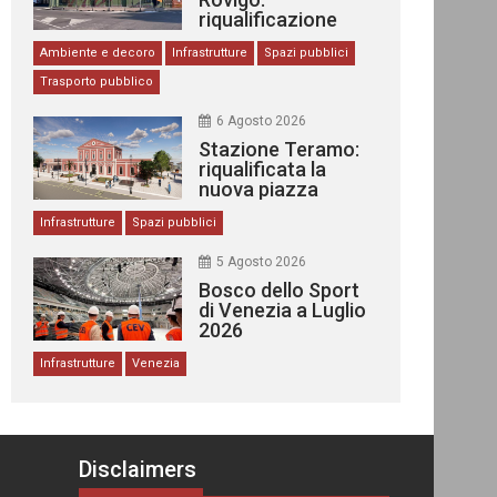
riqualificazione
delle stazioni
Ambiente e decoro
Infrastrutture
Spazi pubblici
Trasporto pubblico
6 Agosto 2026
Stazione Teramo:
riqualificata la
nuova piazza
urbana
Infrastrutture
Spazi pubblici
5 Agosto 2026
Bosco dello Sport
di Venezia a Luglio
2026
Infrastrutture
Venezia
Disclaimers