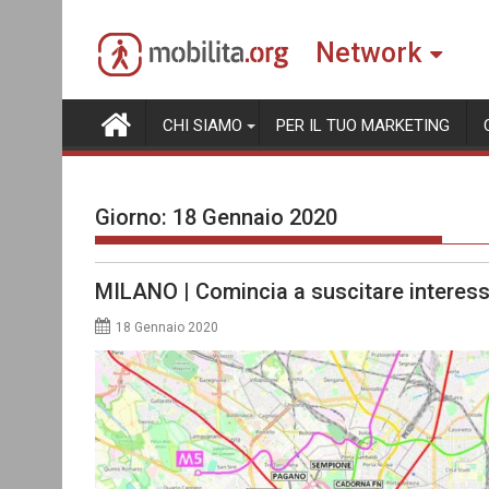
Skip
to
Network
content
CHI SIAMO
PER IL TUO MARKETING
Giorno:
18 Gennaio 2020
MILANO | Comincia a suscitare interesse
18 Gennaio 2020