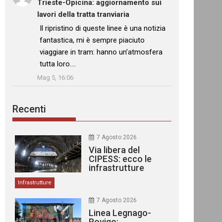
Trieste-Opicina: aggiornamento sui
lavori della tratta tranviaria
: “
Il ripristino di queste linee è una notizia
fantastica, mi è sempre piaciuto
viaggiare in tram: hanno un’atmosfera
tutta loro.…
”
Mag 5, 16:06
Recenti
7 Agosto 2026
Via libera del
CIPESS: ecco le
infrastrutture
finanziate
Infrastrutture
7 Agosto 2026
Linea Legnago-
Rovigo: