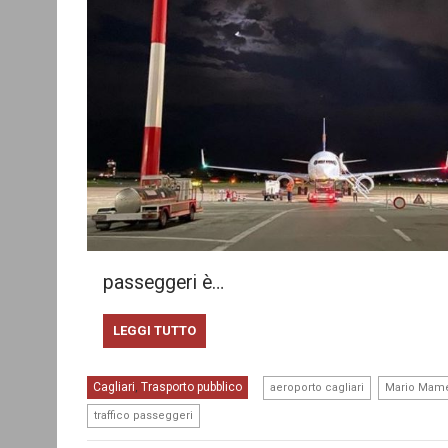
passeggeri è…
LEGGI TUTTO
,
Cagliari
Trasporto pubblico
,
aeroporto cagliari
Mario Mame
traffico passeggeri