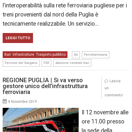
l’interoperabilità sulla rete ferroviaria pugliese per i
treni provenienti dal nord della Puglia è
tecnicamente realizzabile. Un servizio…
LEGGI TUTTO
,
,
Bari
Infrastrutture
Trasporto pubblico
,
,
fal
Ferrotramviaria
,
,
Ferrovie del Gargano
FSE
stazione centrale bari
REGIONE PUGLIA | Si va verso
Lascia
gestore unico dell’infrastruttura
un
ferroviaria
commento
8 Novembre 2019
Il 12 novembre alle
ore 11.00 presso
la sede della