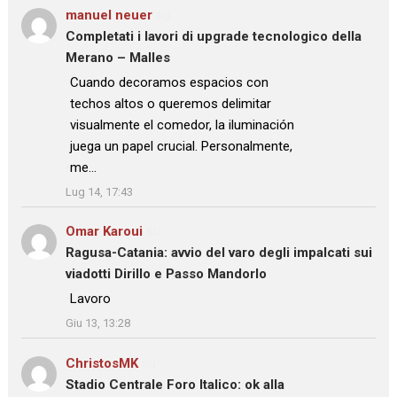
manuel neuer
su
Completati i lavori di upgrade tecnologico della
Merano – Malles
: “
Cuando decoramos espacios con
techos altos o queremos delimitar
visualmente el comedor, la iluminación
juega un papel crucial. Personalmente,
me…
”
Lug 14, 17:43
Omar Karoui
su
Ragusa-Catania: avvio del varo degli impalcati sui
viadotti Dirillo e Passo Mandorlo
: “
Lavoro
”
Giu 13, 13:28
ChristosMK
su
Stadio Centrale Foro Italico: ok alla