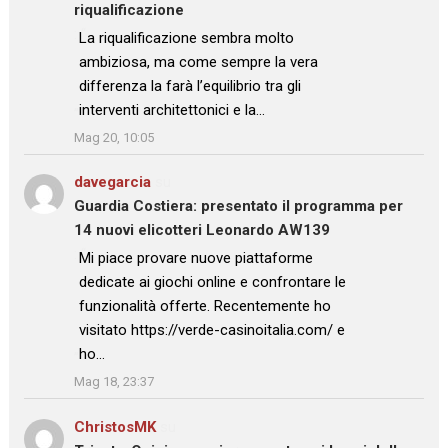
riqualificazione
: “
La riqualificazione sembra molto
ambiziosa, ma come sempre la vera
differenza la farà l’equilibrio tra gli
interventi architettonici e la…
”
Mag 20, 10:05
davegarcia
su
Guardia Costiera: presentato il programma per
14 nuovi elicotteri Leonardo AW139
: “
Mi piace provare nuove piattaforme
dedicate ai giochi online e confrontare le
funzionalità offerte. Recentemente ho
visitato https://verde-casinoitalia.com/ e
ho…
”
Mag 18, 23:37
ChristosMK
su