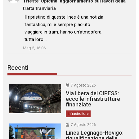
Trieste-Opicina: aggiornamento sui lavori della
tratta tranviaria
: “
Il ripristino di queste linee è una notizia
fantastica, mi è sempre piaciuto
viaggiare in tram: hanno un’atmosfera
tutta loro.…
”
Mag 5, 16:06
Recenti
7 Agosto 2026
Via libera del CIPESS:
ecco le infrastrutture
finanziate
Infrastrutture
7 Agosto 2026
Linea Legnago-Rovigo:
riqualificazione delle