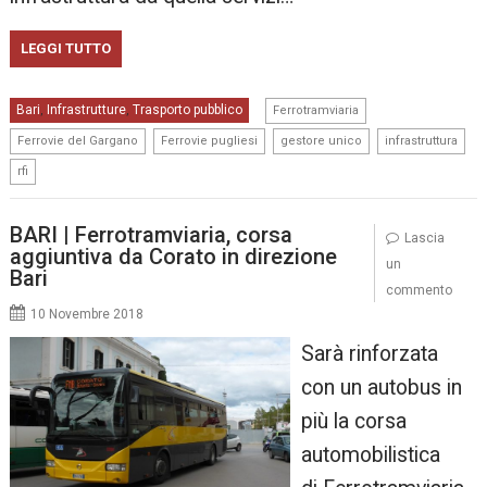
LEGGI TUTTO
,
Bari
Infrastrutture
Trasporto pubblico
,
,
Ferrotramviaria
,
,
,
,
Ferrovie del Gargano
Ferrovie pugliesi
gestore unico
infrastruttura
rfi
BARI | Ferrotramviaria, corsa
Lascia
aggiuntiva da Corato in direzione
un
Bari
commento
10 Novembre 2018
Sarà rinforzata
con un autobus in
più la corsa
automobilistica