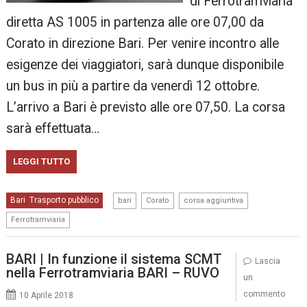
di Ferrotramviaria
diretta AS 1005 in partenza alle ore 07,00 da
Corato in direzione Bari. Per venire incontro alle
esigenze dei viaggiatori, sarà dunque disponibile
un bus in più a partire da venerdì 12 ottobre.
L’arrivo a Bari è previsto alle ore 07,50. La corsa
sarà effettuata…
LEGGI TUTTO
,
,
,
Bari
Trasporto pubblico
,
bari
Corato
corsa aggiuntiva
Ferrotramviaria
BARI | In funzione il sistema SCMT
Lascia
nella Ferrotramviaria BARI – RUVO
un
commento
10 Aprile 2018