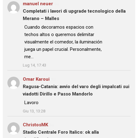
manuel neuer
su
Completati i lavori di upgrade tecnologico della
Merano – Malles
: “
Cuando decoramos espacios con
techos altos o queremos delimitar
visualmente el comedor, la iluminación
juega un papel crucial. Personalmente,
me…
”
Lug 14, 17:43
Omar Karoui
su
Ragusa-Catania: avvio del varo degli impalcati sui
viadotti Dirillo e Passo Mandorlo
: “
Lavoro
”
Giu 13, 13:28
ChristosMK
su
Stadio Centrale Foro Italico: ok alla