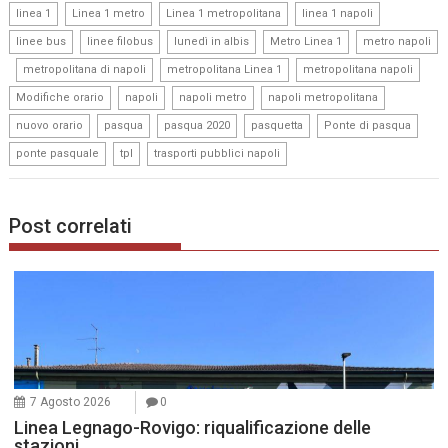
,
,
,
,
linea 1
Linea 1 metro
Linea 1 metropolitana
linea 1 napoli
,
,
,
,
linee bus
linee filobus
lunedì in albis
Metro Linea 1
metro napoli
,
,
,
,
metropolitana di napoli
metropolitana Linea 1
metropolitana napoli
,
,
,
,
Modifiche orario
napoli
napoli metro
napoli metropolitana
,
,
,
,
,
nuovo orario
pasqua
pasqua 2020
pasquetta
Ponte di pasqua
,
,
ponte pasquale
tpl
trasporti pubblici napoli
Post correlati
7 Agosto 2026
0
Linea Legnago-Rovigo: riqualificazione delle
stazioni