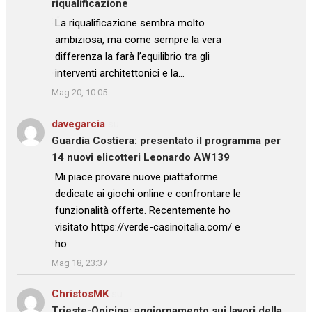
riqualificazione
: “
La riqualificazione sembra molto
ambiziosa, ma come sempre la vera
differenza la farà l’equilibrio tra gli
interventi architettonici e la…
”
Mag 20, 10:05
davegarcia
su
Guardia Costiera: presentato il programma per
14 nuovi elicotteri Leonardo AW139
: “
Mi piace provare nuove piattaforme
dedicate ai giochi online e confrontare le
funzionalità offerte. Recentemente ho
visitato https://verde-casinoitalia.com/ e
ho…
”
Mag 18, 23:37
ChristosMK
su
Trieste-Opicina: aggiornamento sui lavori della