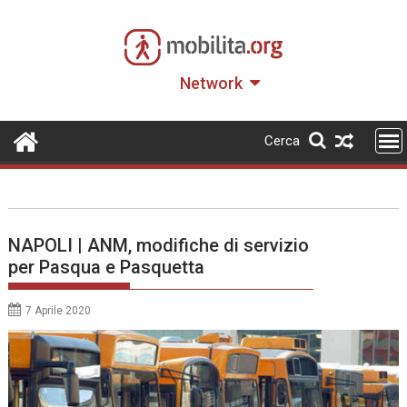
Skip
to
content
Network
Cerca
NAPOLI | ANM, modifiche di servizio
per Pasqua e Pasquetta
7 Aprile 2020