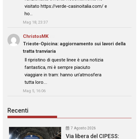
visitato https://verde-casinoitalia.com/ e
ho…
”
Mag 18, 23:37
ChristosMK
su
Trieste-Opicina: aggiornamento sui lavori della
tratta tranviaria
: “
Il ripristino di queste linee è una notizia
fantastica, mi è sempre piaciuto
viaggiare in tram: hanno un’atmosfera
tutta loro.…
”
Mag 5, 16:06
Recenti
7 Agosto 2026
Via libera del CIPESS: