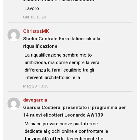
: “
Lavoro
”
Giu 13, 13:28
ChristosMK
su
Stadio Centrale Foro Italico: ok alla
riqualificazione
: “
La riqualificazione sembra molto
ambiziosa, ma come sempre la vera
differenza la farà l’equilibrio tra gli
interventi architettonici e la…
”
Mag 20, 10:05
davegarcia
su
Guardia Costiera: presentato il programma per
14 nuovi elicotteri Leonardo AW139
: “
Mi piace provare nuove piattaforme
dedicate ai giochi online e confrontare le
funzionalità offerte. Recentemente ho