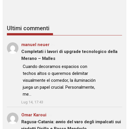
Ultimi commenti
manuel neuer
su
Completati i lavori di upgrade tecnologico della
Merano – Malles
: “
Cuando decoramos espacios con
techos altos o queremos delimitar
visualmente el comedor, la iluminación
juega un papel crucial. Personalmente,
me…
”
Lug 14, 17:43
Omar Karoui
su
Ragusa-Catania: avvio del varo degli impalcati sui
viadotti Dirillo e Passo Mandorlo