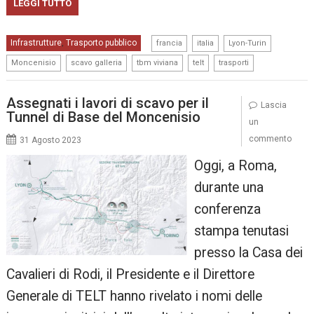
LEGGI TUTTO
,
,
,
Infrastrutture
Trasporto pubblico
,
francia
italia
Lyon-Turin
,
,
,
,
Moncenisio
scavo galleria
tbm viviana
telt
trasporti
Assegnati i lavori di scavo per il
Lascia
Tunnel di Base del Moncenisio
un
commento
31 Agosto 2023
Oggi, a Roma,
durante una
conferenza
stampa tenutasi
presso la Casa dei
Cavalieri di Rodi, il Presidente e il Direttore
Generale di TELT hanno rivelato i nomi delle