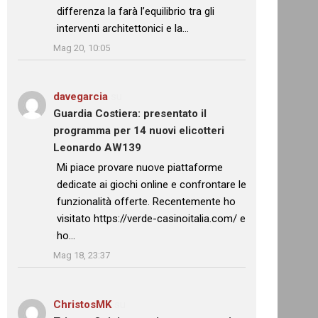
differenza la farà l’equilibrio tra gli
interventi architettonici e la…
”
Mag 20, 10:05
davegarcia
su
Guardia Costiera: presentato il
programma per 14 nuovi elicotteri
Leonardo AW139
: “
Mi piace provare nuove piattaforme
dedicate ai giochi online e confrontare le
funzionalità offerte. Recentemente ho
visitato https://verde-casinoitalia.com/ e
ho…
”
Mag 18, 23:37
ChristosMK
su