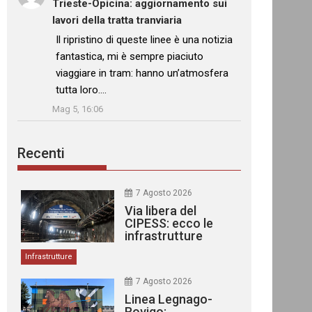
Trieste-Opicina: aggiornamento sui
lavori della tratta tranviaria
: “
Il ripristino di queste linee è una notizia
fantastica, mi è sempre piaciuto
viaggiare in tram: hanno un’atmosfera
tutta loro.…
”
Mag 5, 16:06
Recenti
7 Agosto 2026
Via libera del
CIPESS: ecco le
infrastrutture
finanziate
Infrastrutture
7 Agosto 2026
Linea Legnago-
Rovigo: