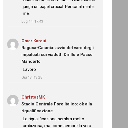
juega un papel crucial. Personalmente,
me…
”
Lug 14, 17:43
Omar Karoui
su
Ragusa-Catania: avvio del varo degli
impalcati sui viadotti Dirillo e Passo
Mandorlo
: “
Lavoro
”
Giu 13, 13:28
ChristosMK
su
Stadio Centrale Foro Italico: ok alla
riqualificazione
: “
La riqualificazione sembra molto
ambiziosa, ma come sempre la vera