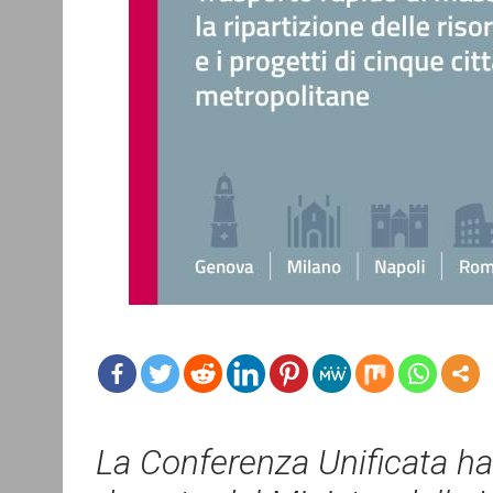
mo
re
La Conferenza Unificata ha 