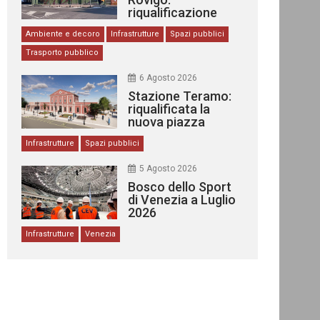
riqualificazione
delle stazioni
Ambiente e decoro
Infrastrutture
Spazi pubblici
Trasporto pubblico
6 Agosto 2026
Stazione Teramo:
riqualificata la
nuova piazza
urbana
Infrastrutture
Spazi pubblici
5 Agosto 2026
Bosco dello Sport
di Venezia a Luglio
2026
Infrastrutture
Venezia