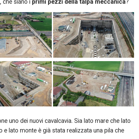
, che siano i
primi pezzi della talpa meccanica
?
one uno dei nuovi cavalcavia. Sia lato mare che lato
e lato monte è già stata realizzata una pila che