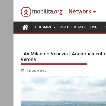
Skip
to
Network
content
CHI SIAMO
PER IL TUO MARKETING
TAV Milano – Venezia | Aggiornamento d
Verona
17 Maggio 2020