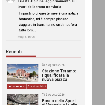
Trieste-Opicina: aggiornamento sui
lavori della tratta tranviaria
: “
Il ripristino di queste linee è una notizia
fantastica, mi è sempre piaciuto
viaggiare in tram: hanno un’atmosfera
tutta loro.…
”
Mag 5, 16:06
Recenti
6 Agosto 2026
Stazione Teramo:
riqualificata la
nuova piazza
urbana
Infrastrutture
Spazi pubblici
5 Agosto 2026
Bosco dello Sport
di Venezia a Luglio