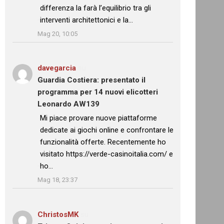
differenza la farà l’equilibrio tra gli
interventi architettonici e la…
”
Mag 20, 10:05
davegarcia
su
Guardia Costiera: presentato il
programma per 14 nuovi elicotteri
Leonardo AW139
: “
Mi piace provare nuove piattaforme
dedicate ai giochi online e confrontare le
funzionalità offerte. Recentemente ho
visitato https://verde-casinoitalia.com/ e
ho…
”
Mag 18, 23:37
ChristosMK
su