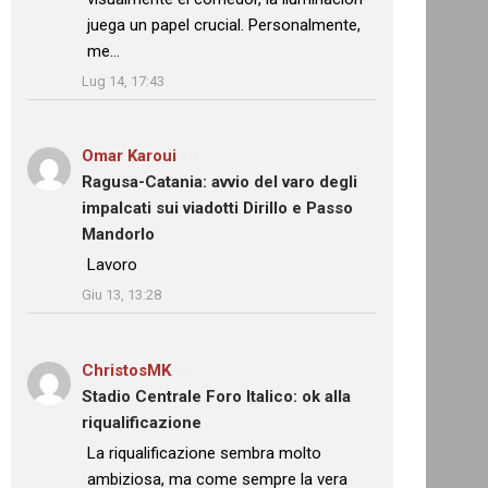
juega un papel crucial. Personalmente,
me…
”
Lug 14, 17:43
Omar Karoui
su
Ragusa-Catania: avvio del varo degli
impalcati sui viadotti Dirillo e Passo
Mandorlo
: “
Lavoro
”
Giu 13, 13:28
ChristosMK
su
Stadio Centrale Foro Italico: ok alla
riqualificazione
: “
La riqualificazione sembra molto
ambiziosa, ma come sempre la vera