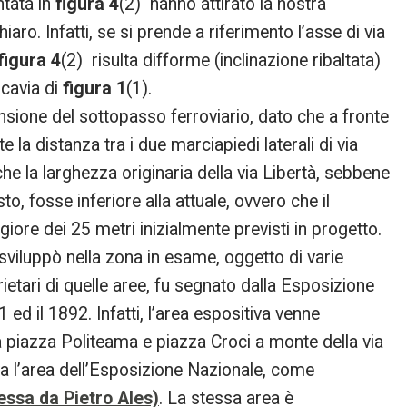
ntata in
figura 4
(2) hanno attirato la nostra
aro. Infatti, se si prende a riferimento l’asse di via
figura 4
(2) risulta difforme (inclinazione ribaltata)
lcavia di
figura 1
(1).
sione del sottopasso ferroviario, dato che a fronte
 la distanza tra i due marciapiedi laterali di via
che la larghezza originaria della via Libertà, sebbene
sto, fosse inferiore alla attuale, ovvero che il
iore dei 25 metri inizialmente previsti in progetto.
 sviluppò nella zona in esame, oggetto di varie
ietari di quelle aree, fu segnato dalla Esposizione
ed il 1892. Infatti, l’area espositiva venne
 piazza Politeama e piazza Croci a monte della via
ava l’area dell’Esposizione Nazionale, come
ssa da Pietro Ales)
. La stessa area è