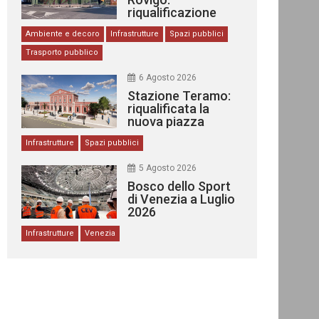
riqualificazione
delle stazioni
Ambiente e decoro
Infrastrutture
Spazi pubblici
Trasporto pubblico
6 Agosto 2026
Stazione Teramo:
riqualificata la
nuova piazza
urbana
Infrastrutture
Spazi pubblici
5 Agosto 2026
Bosco dello Sport
di Venezia a Luglio
2026
Infrastrutture
Venezia