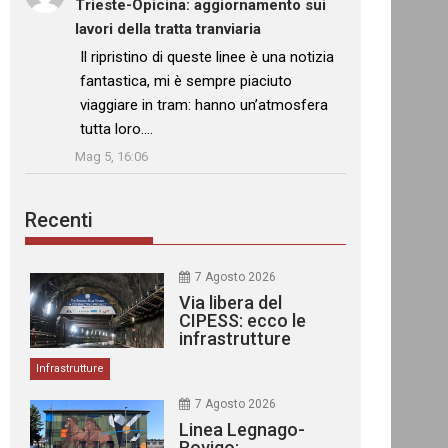
Trieste-Opicina: aggiornamento sui
lavori della tratta tranviaria
: “
Il ripristino di queste linee è una notizia
fantastica, mi è sempre piaciuto
viaggiare in tram: hanno un’atmosfera
tutta loro.…
”
Mag 5, 16:06
Recenti
7 Agosto 2026
Via libera del
CIPESS: ecco le
infrastrutture
finanziate
Infrastrutture
7 Agosto 2026
Linea Legnago-
Rovigo: