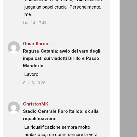
juega un papel crucial. Personalmente,
me…
”
Lug 14, 17:43
Omar Karoui
su
Ragusa-Catania: avvio del varo degli
impalcati sui viadotti Dirillo e Passo
Mandorlo
: “
Lavoro
”
Giu 13, 13:28
ChristosMK
su
Stadio Centrale Foro Italico: ok alla
riqualificazione
: “
La riqualificazione sembra molto
ambiziosa, ma come sempre la vera