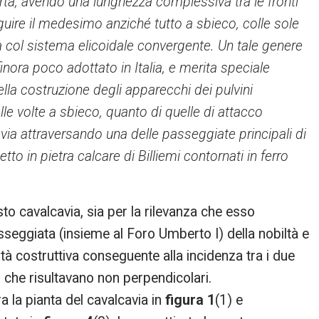
bertà, avendo una lunghezza complessiva tra le fronti
guire il medesimo anziché tutto a sbieco, colle sole
ia col sistema elicoidale convergente. Un tale genere
finora poco adottato in Italia, e merita speciale
ella costruzione degli apparecchi dei pulvini
le volte a sbieco, quanto di quelle di attacco
via attraversando una delle passeggiate principali di
o in pietra calcare di Billiemi contornati in ferro
to cavalcavia, sia per la rilevanza che esso
seggiata (insieme al Foro Umberto I) della nobiltà e
ità costruttiva conseguente alla incidenza tra i due
a, che risultavano non perpendicolari.
a la pianta del cavalcavia in
figura 1
(1) e