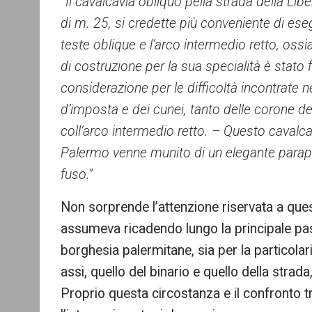
“
Il cavalcavia obliquo pella strada della Li
di m. 25, si credette più conveniente di ese
teste oblique e l’arco intermedio retto, oss
di costruzione per la sua specialità è stato 
considerazione per le difficoltà incontrate n
d’imposta e dei cunei, tanto delle corone del
coll’arco intermedio retto. – Questo cavalca
Palermo venne munito di un elegante parapett
fuso.”
Non sorprende l’attenzione riservata a ques
assumeva ricadendo lungo la principale pas
borghesia palermitane, sia per la particolar
assi, quello del binario e quello della strad
Proprio questa circostanza e il confronto tr