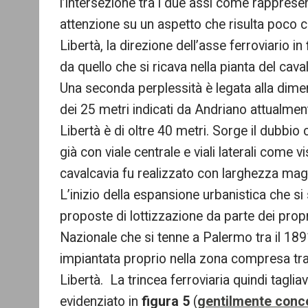
l’intersezione tra i due assi come rapprese
attenzione su un aspetto che risulta poco chi
Libertà, la direzione dell’asse ferroviario in
da quello che si ricava nella pianta del cava
Una seconda perplessità è legata alla dimen
dei 25 metri indicati da Andriano attualmente
Libertà è di oltre 40 metri. Sorge il dubbio 
già con viale centrale e viali laterali come vi
cavalcavia fu realizzato con larghezza magg
L’inizio della espansione urbanistica che si
proposte di lottizzazione da parte dei propr
Nazionale che si tenne a Palermo tra il 1891 
impiantata proprio nella zona compresa tra
Libertà. La trincea ferroviaria quindi tagli
evidenziato in
figura 5
(
gentilmente conce