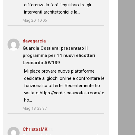
differenza la farà l’equilibrio tra gli
interventi architettonici e la…
”
Mag 20, 10:05
davegarcia
su
Guardia Costiera: presentato il
programma per 14 nuovi elicotteri
Leonardo AW139
: “
Mi piace provare nuove piattaforme
dedicate ai giochi online e confrontare le
funzionalità offerte. Recentemente ho
visitato https://verde-casinoitalia.com/ e
ho…
”
Mag 18, 23:37
ChristosMK
su