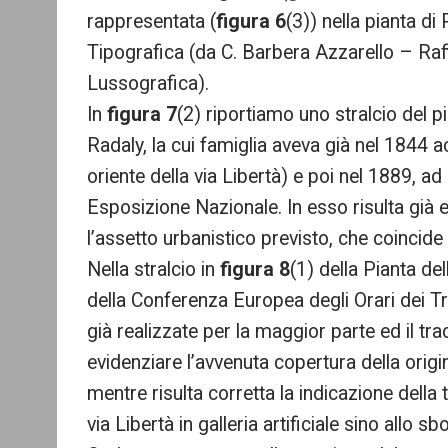
rappresentata (
figura 6
(3)) nella pianta d
Tipografica (da C. Barbera Azzarello – Raf
Lussografica).
In
figura 7
(2) riportiamo uno stralcio del p
Radaly, la cui famiglia aveva già nel 1844 ac
oriente della via Libertà) e poi nel 1889, ad
Esposizione Nazionale. In esso risulta già ev
l’assetto urbanistico previsto, che coincide i
Nella stralcio in
figura 8
(1) della Pianta de
della Conferenza Europea degli Orari dei T
già realizzate per la maggior parte ed il tra
evidenziare l’avvenuta copertura della origi
mentre risulta corretta la indicazione della 
via Libertà in galleria artificiale sino allo 