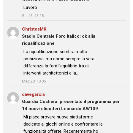
: “
Lavoro
”
Giu 13, 13:28
ChristosMK
su
Stadio Centrale Foro Italico: ok alla
riqualificazione
: “
La riqualificazione sembra molto
ambiziosa, ma come sempre la vera
differenza la farà l’equilibrio tra gli
interventi architettonici e la…
”
Mag 20, 10:05
davegarcia
su
Guardia Costiera: presentato il programma per
14 nuovi elicotteri Leonardo AW139
: “
Mi piace provare nuove piattaforme
dedicate ai giochi online e confrontare le
funzionalità offerte. Recentemente ho