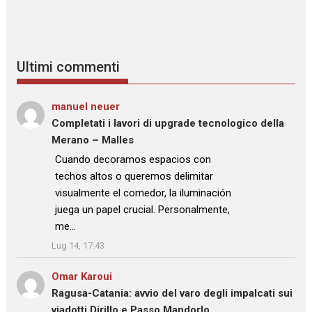
Ultimi commenti
manuel neuer
su
Completati i lavori di upgrade tecnologico della
Merano – Malles
: “
Cuando decoramos espacios con
techos altos o queremos delimitar
visualmente el comedor, la iluminación
juega un papel crucial. Personalmente,
me…
”
Lug 14, 17:43
Omar Karoui
su
Ragusa-Catania: avvio del varo degli impalcati sui
viadotti Dirillo e Passo Mandorlo