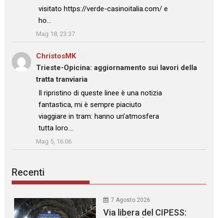
visitato https://verde-casinoitalia.com/ e
ho…
”
Mag 18, 23:37
ChristosMK
su
Trieste-Opicina: aggiornamento sui lavori della
tratta tranviaria
: “
Il ripristino di queste linee è una notizia
fantastica, mi è sempre piaciuto
viaggiare in tram: hanno un’atmosfera
tutta loro.…
”
Mag 5, 16:06
Recenti
7 Agosto 2026
Via libera del CIPESS: