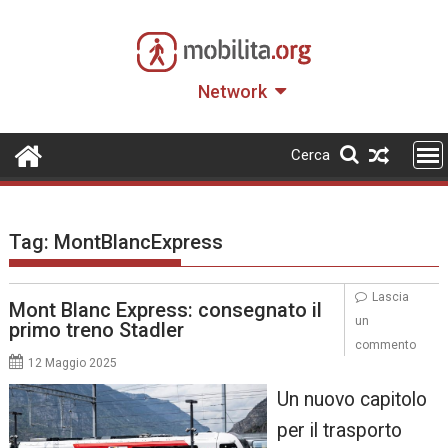
Skip
to
content
Network
Cerca
Tag:
MontBlancExpress
Lascia
Mont Blanc Express: consegnato il
un
primo treno Stadler
commento
12 Maggio 2025
Un nuovo capitolo
per il trasporto