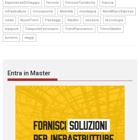
,
,
,
,
EsperienzeDiViaggio
ferrovia
FerrovieTuristiche
francia
,
,
,
,
,
infrastrutture
innovazione
Mobilità
montagna
MontBlancExpress
,
,
,
,
,
,
news
NuoviTreni
Paesaggi
Stadler
svizzera
tecnologia
,
,
,
,
trasporti
TrasportoFerroviario
TreniPanoramici
TrenoStadler
,
turismo
viaggi
Entra in Master