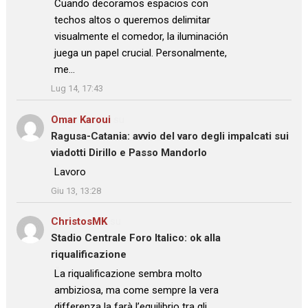
: “
Cuando decoramos espacios con
techos altos o queremos delimitar
visualmente el comedor, la iluminación
juega un papel crucial. Personalmente,
me…
”
Lug 14, 17:43
Omar Karoui
su
Ragusa-Catania: avvio del varo degli impalcati sui
viadotti Dirillo e Passo Mandorlo
: “
Lavoro
”
Giu 13, 13:28
ChristosMK
su
Stadio Centrale Foro Italico: ok alla
riqualificazione
: “
La riqualificazione sembra molto
ambiziosa, ma come sempre la vera
differenza la farà l’equilibrio tra gli