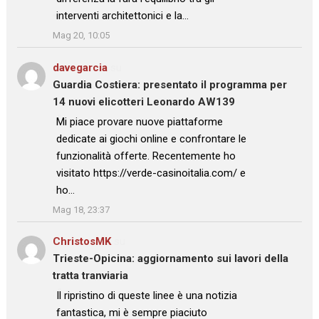
interventi architettonici e la…
”
Mag 20, 10:05
davegarcia
su
Guardia Costiera: presentato il programma per
14 nuovi elicotteri Leonardo AW139
: “
Mi piace provare nuove piattaforme
dedicate ai giochi online e confrontare le
funzionalità offerte. Recentemente ho
visitato https://verde-casinoitalia.com/ e
ho…
”
Mag 18, 23:37
ChristosMK
su
Trieste-Opicina: aggiornamento sui lavori della
tratta tranviaria
: “
Il ripristino di queste linee è una notizia
fantastica, mi è sempre piaciuto