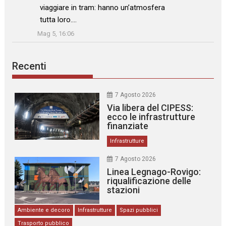
viaggiare in tram: hanno un’atmosfera
tutta loro.…
”
Mag 5, 16:06
Recenti
7 Agosto 2026
Via libera del CIPESS:
ecco le infrastrutture
finanziate
Infrastrutture
7 Agosto 2026
Linea Legnago-Rovigo:
riqualificazione delle
stazioni
Ambiente e decoro
Infrastrutture
Spazi pubblici
Trasporto pubblico