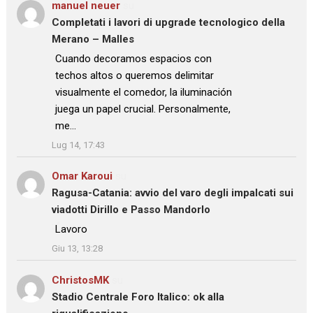
manuel neuer
su
Completati i lavori di upgrade tecnologico della
Merano – Malles
: “
Cuando decoramos espacios con
techos altos o queremos delimitar
visualmente el comedor, la iluminación
juega un papel crucial. Personalmente,
me…
”
Lug 14, 17:43
Omar Karoui
su
Ragusa-Catania: avvio del varo degli impalcati sui
viadotti Dirillo e Passo Mandorlo
: “
Lavoro
”
Giu 13, 13:28
ChristosMK
su
Stadio Centrale Foro Italico: ok alla