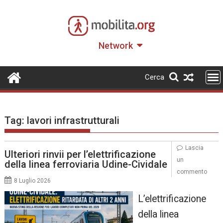
Skip
to
content
Network
Cerca
Tag:
lavori infrastrutturali
Lascia
Ulteriori rinvii per l’elettrificazione
un
della linea ferroviaria Udine-Cividale
commento
8 Luglio 2026
L’elettrificazione
della linea