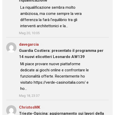
riqualificazione
: “
La riqualificazione sembra molto
ambiziosa, ma come sempre la vera
differenza la farà l’equilibrio tra gli
interventi architettonici e la…
”
Mag 20, 10:05
davegarcia
su
Guardia Costiera: presentato il programma per
14 nuovi elicotteri Leonardo AW139
: “
Mi piace provare nuove piattaforme
dedicate ai giochi online e confrontare le
funzionalità offerte. Recentemente ho
visitato https://verde-casinoitalia.com/ e
ho…
”
Mag 18, 23:37
ChristosMK
su
Trieste-Opicina: aggiornamento sui lavori della