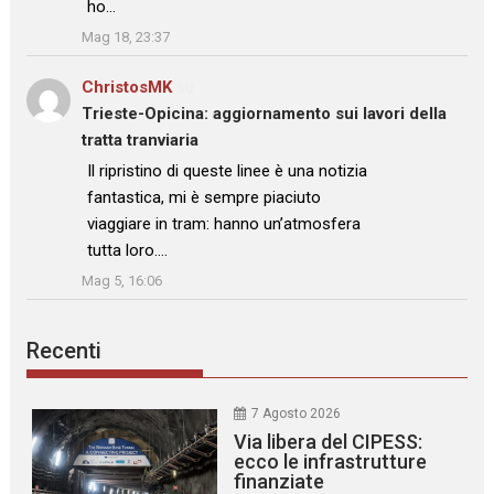
ho…
”
Mag 18, 23:37
ChristosMK
su
Trieste-Opicina: aggiornamento sui lavori della
tratta tranviaria
: “
Il ripristino di queste linee è una notizia
fantastica, mi è sempre piaciuto
viaggiare in tram: hanno un’atmosfera
tutta loro.…
”
Mag 5, 16:06
Recenti
7 Agosto 2026
Via libera del CIPESS:
ecco le infrastrutture
finanziate