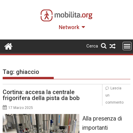
Skip
to
content
Network
Cerca
Tag:
ghiaccio
Lascia
Cortina: accesa la centrale
un
frigorifera della pista da bob
commento
17 Marzo 2025
Alla presenza di
importanti