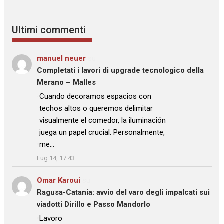
Ultimi commenti
manuel neuer
su
Completati i lavori di upgrade tecnologico della
Merano – Malles
: “
Cuando decoramos espacios con
techos altos o queremos delimitar
visualmente el comedor, la iluminación
juega un papel crucial. Personalmente,
me…
”
Lug 14, 17:43
Omar Karoui
su
Ragusa-Catania: avvio del varo degli impalcati sui
viadotti Dirillo e Passo Mandorlo
: “
Lavoro
”