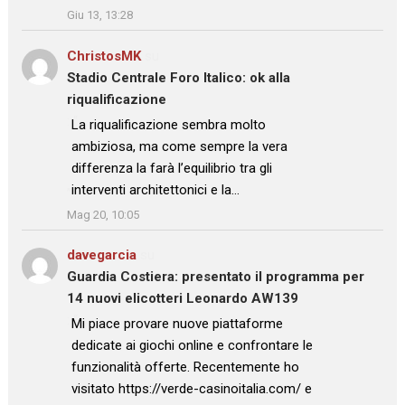
Giu 13, 13:28
ChristosMK
su
Stadio Centrale Foro Italico: ok alla
riqualificazione
: “
La riqualificazione sembra molto
ambiziosa, ma come sempre la vera
differenza la farà l’equilibrio tra gli
interventi architettonici e la…
”
Mag 20, 10:05
davegarcia
su
Guardia Costiera: presentato il programma per
14 nuovi elicotteri Leonardo AW139
: “
Mi piace provare nuove piattaforme
dedicate ai giochi online e confrontare le
funzionalità offerte. Recentemente ho
visitato https://verde-casinoitalia.com/ e