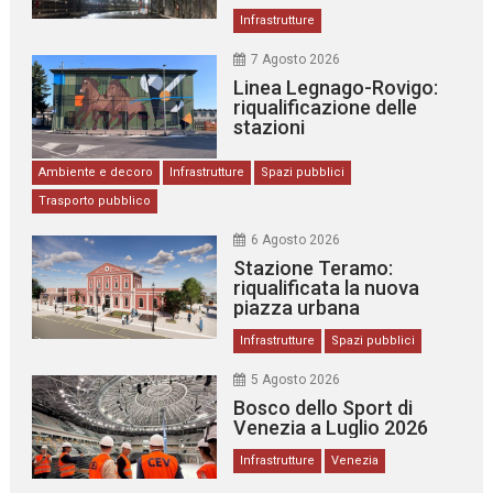
Infrastrutture
7 Agosto 2026
Linea Legnago-Rovigo:
riqualificazione delle
stazioni
Ambiente e decoro
Infrastrutture
Spazi pubblici
Trasporto pubblico
6 Agosto 2026
Stazione Teramo:
riqualificata la nuova
piazza urbana
Infrastrutture
Spazi pubblici
5 Agosto 2026
Bosco dello Sport di
Venezia a Luglio 2026
Infrastrutture
Venezia