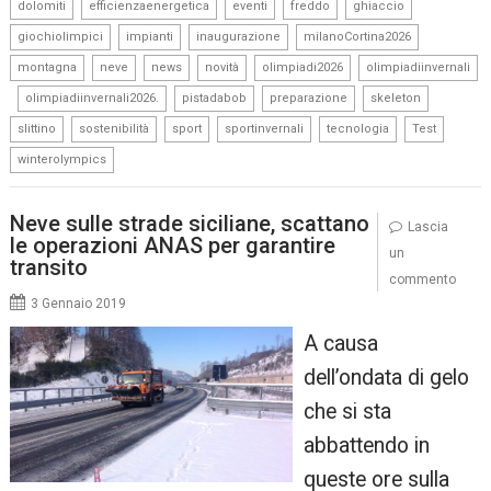
,
,
,
,
,
dolomiti
efficienzaenergetica
eventi
freddo
ghiaccio
,
,
,
,
giochiolimpici
impianti
inaugurazione
milanoCortina2026
,
,
,
,
,
montagna
neve
news
novità
olimpiadi2026
olimpiadiinvernali
,
,
,
,
,
olimpiadiinvernali2026.
pistadabob
preparazione
skeleton
,
,
,
,
,
,
slittino
sostenibilità
sport
sportinvernali
tecnologia
Test
winterolympics
Neve sulle strade siciliane, scattano
Lascia
le operazioni ANAS per garantire
un
transito
commento
3 Gennaio 2019
A causa
dell’ondata di gelo
che si sta
abbattendo in
queste ore sulla