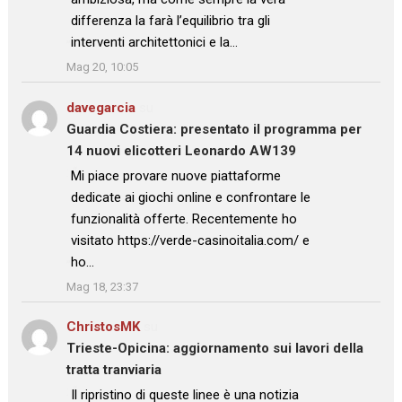
differenza la farà l’equilibrio tra gli
interventi architettonici e la…
”
Mag 20, 10:05
davegarcia
su
Guardia Costiera: presentato il programma per
14 nuovi elicotteri Leonardo AW139
: “
Mi piace provare nuove piattaforme
dedicate ai giochi online e confrontare le
funzionalità offerte. Recentemente ho
visitato https://verde-casinoitalia.com/ e
ho…
”
Mag 18, 23:37
ChristosMK
su
Trieste-Opicina: aggiornamento sui lavori della
tratta tranviaria
: “
Il ripristino di queste linee è una notizia