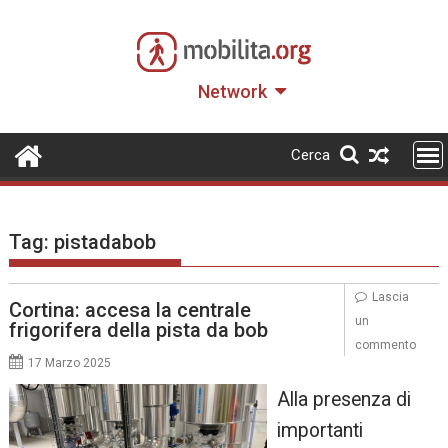
Skip
to
content
Network
Cerca
Tag:
pistadabob
Lascia
Cortina: accesa la centrale
un
frigorifera della pista da bob
commento
17 Marzo 2025
Alla presenza di
importanti