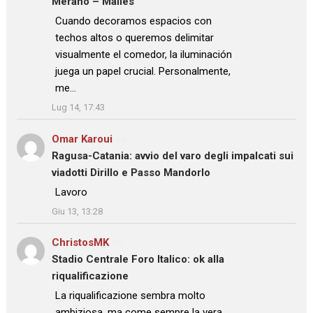
Merano – Malles
: “
Cuando decoramos espacios con
techos altos o queremos delimitar
visualmente el comedor, la iluminación
juega un papel crucial. Personalmente,
me…
”
Lug 14, 17:43
Omar Karoui
su
Ragusa-Catania: avvio del varo degli impalcati sui
viadotti Dirillo e Passo Mandorlo
: “
Lavoro
”
Giu 13, 13:28
ChristosMK
su
Stadio Centrale Foro Italico: ok alla
riqualificazione
: “
La riqualificazione sembra molto
ambiziosa, ma come sempre la vera