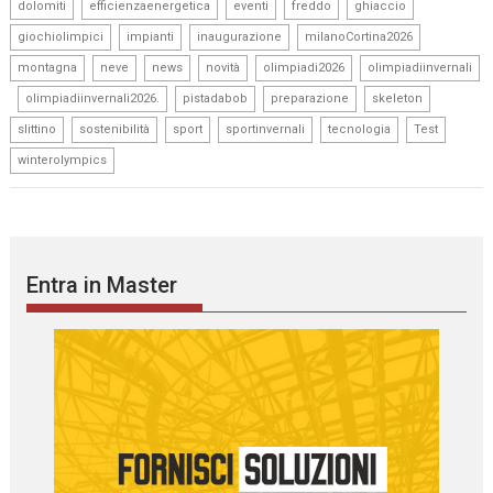
,
,
,
,
,
dolomiti
efficienzaenergetica
eventi
freddo
ghiaccio
,
,
,
,
giochiolimpici
impianti
inaugurazione
milanoCortina2026
,
,
,
,
,
montagna
neve
news
novità
olimpiadi2026
olimpiadiinvernali
,
,
,
,
,
olimpiadiinvernali2026.
pistadabob
preparazione
skeleton
,
,
,
,
,
,
slittino
sostenibilità
sport
sportinvernali
tecnologia
Test
winterolympics
Entra in Master