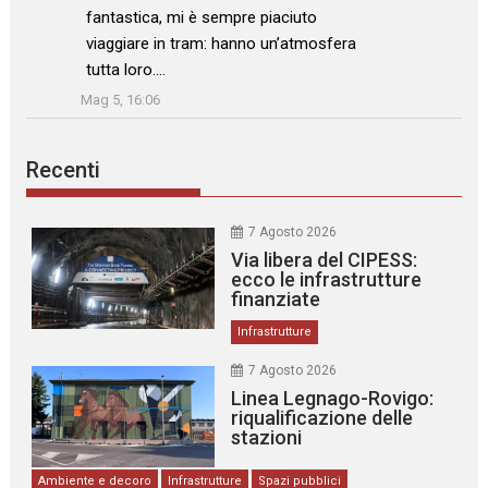
fantastica, mi è sempre piaciuto
viaggiare in tram: hanno un’atmosfera
tutta loro.…
”
Mag 5, 16:06
Recenti
7 Agosto 2026
Via libera del CIPESS:
ecco le infrastrutture
finanziate
Infrastrutture
7 Agosto 2026
Linea Legnago-Rovigo:
riqualificazione delle
stazioni
Ambiente e decoro
Infrastrutture
Spazi pubblici