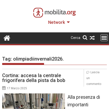
Skip
to
content
Network
Cerca
Tag:
olimpiadiinvernali2026.
Lascia
Cortina: accesa la centrale
un
frigorifera della pista da bob
commento
17 Marzo 2025
Alla presenza di
importanti