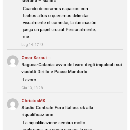
Merano – Malles
: “
Cuando decoramos espacios con
techos altos o queremos delimitar
visualmente el comedor, la iluminación
juega un papel crucial. Personalmente,
me…
”
Lug 14, 17:43
Omar Karoui
su
Ragusa-Catania: avvio del varo degli impalcati sui
viadotti Dirillo e Passo Mandorlo
: “
Lavoro
”
Giu 13, 13:28
ChristosMK
su
Stadio Centrale Foro Italico: ok alla
riqualificazione
: “
La riqualificazione sembra molto
ambiziosa, ma come sempre la vera