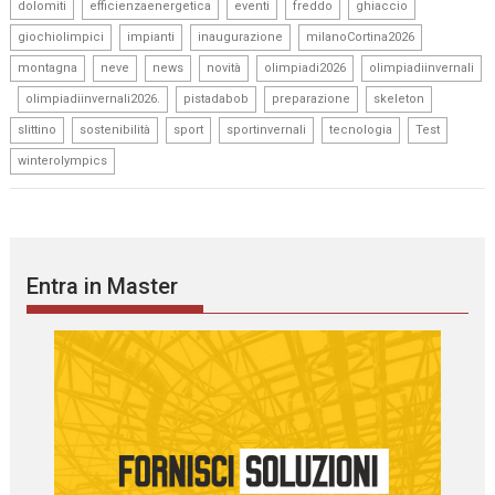
,
,
,
,
,
dolomiti
efficienzaenergetica
eventi
freddo
ghiaccio
,
,
,
,
giochiolimpici
impianti
inaugurazione
milanoCortina2026
,
,
,
,
,
montagna
neve
news
novità
olimpiadi2026
olimpiadiinvernali
,
,
,
,
,
olimpiadiinvernali2026.
pistadabob
preparazione
skeleton
,
,
,
,
,
,
slittino
sostenibilità
sport
sportinvernali
tecnologia
Test
winterolympics
Entra in Master