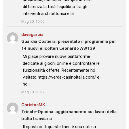
differenza la farà l’equilibrio tra gli
interventi architettonici e la…
”
Mag 20, 10:05
davegarcia
su
Guardia Costiera: presentato il programma per
14 nuovi elicotteri Leonardo AW139
: “
Mi piace provare nuove piattaforme
dedicate ai giochi online e confrontare le
funzionalità offerte. Recentemente ho
visitato https://verde-casinoitalia.com/ e
ho…
”
Mag 18, 23:37
ChristosMK
su
Trieste-Opicina: aggiornamento sui lavori della
tratta tranviaria
: “
Il ripristino di queste linee è una notizia