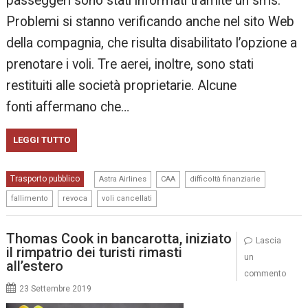
passeggeri sono stati informati tramite un sms.
Problemi si stanno verificando anche nel sito Web
della compagnia, che risulta disabilitato l’opzione a
prenotare i voli. Tre aerei, inoltre, sono stati
restituiti alle società proprietarie. Alcune
fonti affermano che…
LEGGI TUTTO
,
,
,
Trasporto pubblico
Astra Airlines
CAA
difficoltà finanziarie
,
,
fallimento
revoca
voli cancellati
Thomas Cook in bancarotta, iniziato
Lascia
il rimpatrio dei turisti rimasti
un
all’estero
commento
23 Settembre 2019