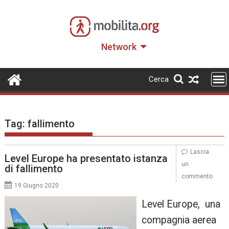
Skip
to
content
Network
Cerca
Tag:
fallimento
Lascia
Level Europe ha presentato istanza
un
di fallimento
commento
19 Giugno 2020
Level Europe, una
compagnia aerea