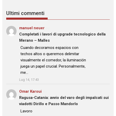
Ultimi commenti
manuel neuer
su
Completati i lavori di upgrade tecnologico della
Merano – Malles
: “
Cuando decoramos espacios con
techos altos o queremos delimitar
visualmente el comedor, la iluminación
juega un papel crucial. Personalmente,
me…
”
Lug 14, 17:43
Omar Karoui
su
Ragusa-Catania: avvio del varo degli impalcati sui
viadotti Dirillo e Passo Mandorlo
: “
Lavoro
”