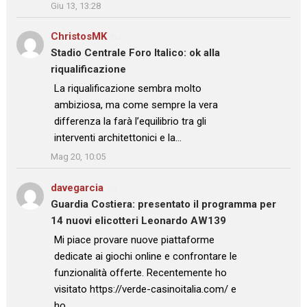
Giu 13, 13:28
ChristosMK
su
Stadio Centrale Foro Italico: ok alla
riqualificazione
: “
La riqualificazione sembra molto
ambiziosa, ma come sempre la vera
differenza la farà l’equilibrio tra gli
interventi architettonici e la…
”
Mag 20, 10:05
davegarcia
su
Guardia Costiera: presentato il programma per
14 nuovi elicotteri Leonardo AW139
: “
Mi piace provare nuove piattaforme
dedicate ai giochi online e confrontare le
funzionalità offerte. Recentemente ho
visitato https://verde-casinoitalia.com/ e
ho…