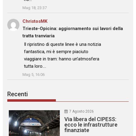
”
Mag 18, 23:37
ChristosMK
su
Trieste-Opicina: aggiornamento sui lavori della
tratta tranviaria
: “
Il ripristino di queste linee è una notizia
fantastica, mi è sempre piaciuto
viaggiare in tram: hanno un’atmosfera
tutta loro.…
”
Mag 5, 16:06
Recenti
7 Agosto 2026
Via libera del CIPESS:
ecco le infrastrutture
finanziate