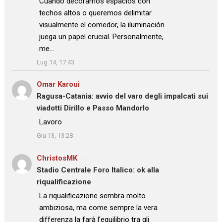
Cuando decoramos espacios con
techos altos o queremos delimitar
visualmente el comedor, la iluminación
juega un papel crucial. Personalmente,
me…
”
Lug 14, 17:43
Omar Karoui
su
Ragusa-Catania: avvio del varo degli impalcati sui
viadotti Dirillo e Passo Mandorlo
: “
Lavoro
”
Giu 13, 13:28
ChristosMK
su
Stadio Centrale Foro Italico: ok alla
riqualificazione
: “
La riqualificazione sembra molto
ambiziosa, ma come sempre la vera
differenza la farà l’equilibrio tra gli