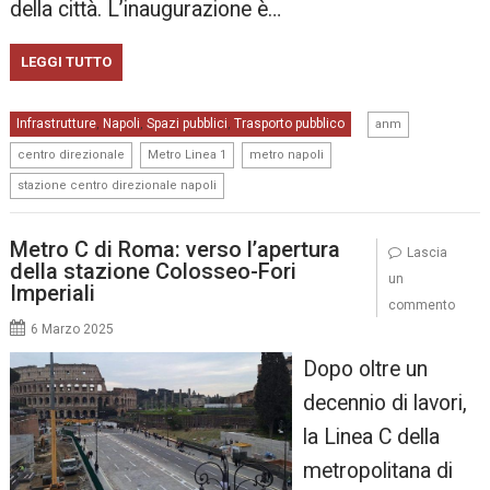
della città.​ L’inaugurazione è…
LEGGI TUTTO
,
Infrastrutture
Napoli
Spazi pubblici
Trasporto pubblico
,
,
,
anm
,
,
,
centro direzionale
Metro Linea 1
metro napoli
stazione centro direzionale napoli
Metro C di Roma: verso l’apertura
Lascia
della stazione Colosseo-Fori
un
Imperiali
commento
6 Marzo 2025
Dopo oltre un
decennio di lavori,
la Linea C della
metropolitana di