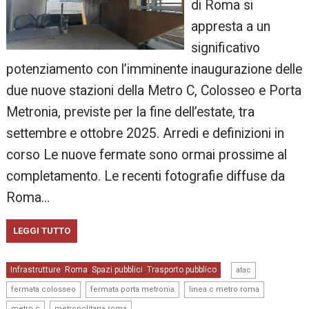
di Roma si
appresta a un
significativo
potenziamento con l’imminente inaugurazione delle
due nuove stazioni della Metro C, Colosseo e Porta
Metronia, previste per la fine dell’estate, tra
settembre e ottobre 2025. Arredi e definizioni in
corso Le nuove fermate sono ormai prossime al
completamento. Le recenti fotografie diffuse da
Roma…
LEGGI TUTTO
,
Infrastrutture
Roma
Spazi pubblici
Trasporto pubblico
,
,
,
atac
,
,
,
fermata colosseo
fermata porta metronia
linea c metro roma
,
metro c
metropolitana roma