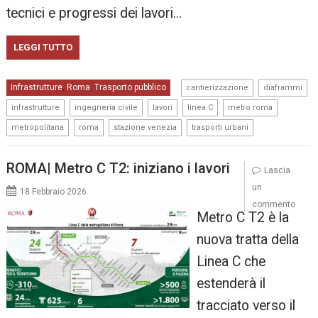
tecnici e progressi dei lavori…
LEGGI TUTTO
,
,
Infrastrutture
Roma
Trasporto pubblico
,
,
cantierizzazione
diaframmi
,
,
,
,
,
infrastrutture
ingegneria civile
lavori
linea C
metro roma
,
,
,
metropolitana
roma
stazione venezia
trasporti urbani
ROMA| Metro C T2: iniziano i lavori
Lascia
un
18 Febbraio 2026
commento
Metro C T2 è la
nuova tratta della
Linea C che
estenderà il
tracciato verso il