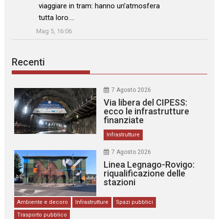
viaggiare in tram: hanno un’atmosfera
tutta loro.…
”
Mag 5, 16:06
Recenti
7 Agosto 2026
Via libera del CIPESS:
ecco le infrastrutture
finanziate
Infrastrutture
7 Agosto 2026
Linea Legnago-Rovigo:
riqualificazione delle
stazioni
Ambiente e decoro
Infrastrutture
Spazi pubblici
Trasporto pubblico