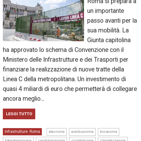
Roma si prepara a
un importante
passo avanti per la
sua mobilità. La
Giunta capitolina
ha approvato lo schema di Convenzione con il
Ministero delle Infrastrutture e dei Trasporti per
finanziare la realizzazione di nuove tratte della
Linea C della metropolitana. Un investimento di
quasi 4 miliardi di euro che permetterà di collegare
ancora meglio…
LEGGI TUTTO
,
,
,
Infrastrutture
Roma
,
atacroma
autobusroma
biciaroma
,
,
,
,
bikesharinroma
carsharingroma
ciclabiliroma
climatechange