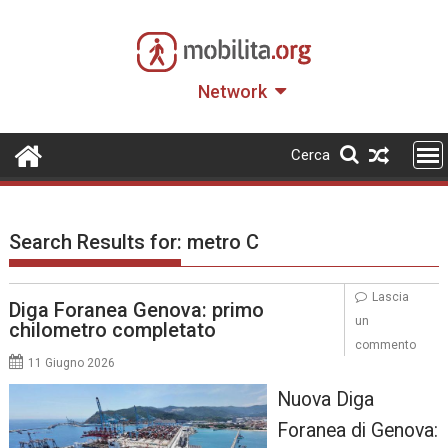
Skip
to
content
Network
Cerca
Search Results for:
metro C
Lascia
Diga Foranea Genova: primo
un
chilometro completato
commento
11 Giugno 2026
Nuova Diga
Foranea di Genova: