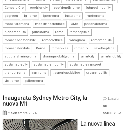
,
,
,
,
Conca d’Oro
ecofriendly
ecofriendlyrome
futureofmobility
,
,
,
,
,
gogreen
ig_rome
igersroma
instarome
metroroma
,
,
,
,
mobilitaromana
mobilitasostenibile
OMA
pedonaleroma
,
,
,
,
pianomobilita
pumsroma
roma
romacapitale
,
,
,
,
romaecosostenibile
romaelettrica
romagram
romamobilita
,
,
,
,
,
romasostenibile
Rome
romebikes
romecity
savetheplanet
,
,
,
,
scootersharingroma
sharingmobilityroma
smartcity
smartmobility
,
,
,
sustainablecity
sustainablemobility
sustainabletransport
,
,
,
,
thehub_roma
tramroma
trasportopubblico
urbanmobility
,
visitrome
yallersroma
Inaugurata Sydney Metro City, la
Lascia
nuova M1
un
commento
2 Settembre 2024
La nuova linea