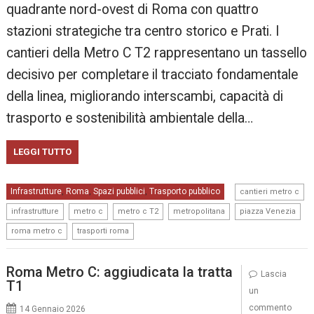
quadrante nord-ovest di Roma con quattro
stazioni strategiche tra centro storico e Prati. I
cantieri della Metro C T2 rappresentano un tassello
decisivo per completare il tracciato fondamentale
della linea, migliorando interscambi, capacità di
trasporto e sostenibilità ambientale della…
LEGGI TUTTO
,
Infrastrutture
Roma
Spazi pubblici
Trasporto pubblico
,
,
,
cantieri metro c
,
,
,
,
,
infrastrutture
metro c
metro c T2
metropolitana
piazza Venezia
,
roma metro c
trasporti roma
Roma Metro C: aggiudicata la tratta
Lascia
T1
un
commento
14 Gennaio 2026