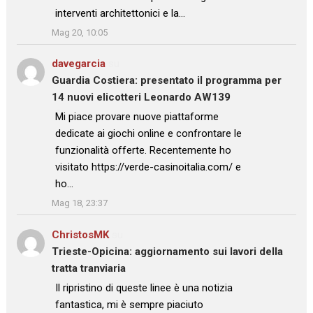
interventi architettonici e la…
”
Mag 20, 10:05
davegarcia
su
Guardia Costiera: presentato il programma per
14 nuovi elicotteri Leonardo AW139
: “
Mi piace provare nuove piattaforme
dedicate ai giochi online e confrontare le
funzionalità offerte. Recentemente ho
visitato https://verde-casinoitalia.com/ e
ho…
”
Mag 18, 23:37
ChristosMK
su
Trieste-Opicina: aggiornamento sui lavori della
tratta tranviaria
: “
Il ripristino di queste linee è una notizia
fantastica, mi è sempre piaciuto