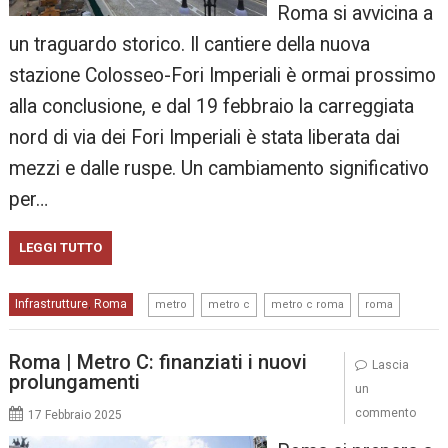
Roma si avvicina a
un traguardo storico. Il cantiere della nuova
stazione Colosseo-Fori Imperiali è ormai prossimo
alla conclusione, e dal 19 febbraio la carreggiata
nord di via dei Fori Imperiali è stata liberata dai
mezzi e dalle ruspe. Un cambiamento significativo
per…
LEGGI TUTTO
,
,
,
Infrastrutture
Roma
,
metro
metro c
metro c roma
roma
Roma | Metro C: finanziati i nuovi
Lascia
prolungamenti
un
commento
17 Febbraio 2025