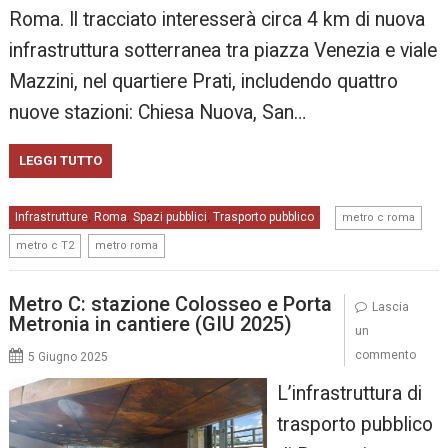
Roma. Il tracciato interesserà circa 4 km di nuova
infrastruttura sotterranea tra piazza Venezia e viale
Mazzini, nel quartiere Prati, includendo quattro
nuove stazioni: Chiesa Nuova, San…
LEGGI TUTTO
,
Infrastrutture
Roma
Spazi pubblici
Trasporto pubblico
,
,
,
metro c roma
,
metro c T2
metro roma
Metro C: stazione Colosseo e Porta
Lascia
Metronia in cantiere (GIU 2025)
un
commento
5 Giugno 2025
L’infrastruttura di
trasporto pubblico