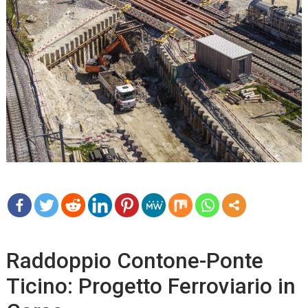
mo
re
Raddoppio Contone-Ponte
Ticino: Progetto Ferroviario in