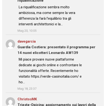
riqualificazione
: “
La riqualificazione sembra molto
ambiziosa, ma come sempre la vera
differenza la farà l’equilibrio tra gli
interventi architettonici e la…
”
Mag 20, 10:05
davegarcia
su
Guardia Costiera: presentato il programma per
14 nuovi elicotteri Leonardo AW139
: “
Mi piace provare nuove piattaforme
dedicate ai giochi online e confrontare le
funzionalità offerte. Recentemente ho
visitato https://verde-casinoitalia.com/ e
ho…
”
Mag 18, 23:37
ChristosMK
su
Trieste-Opicina: aggiornamento sui lavori della