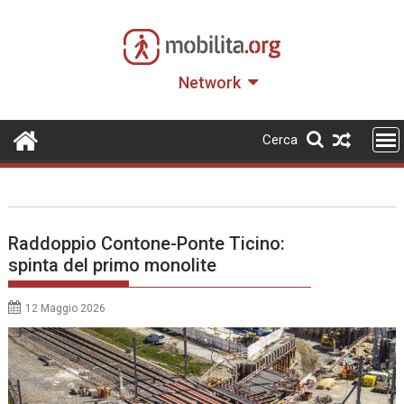
Skip
to
content
Network
Cerca
Raddoppio Contone-Ponte Ticino:
spinta del primo monolite
12 Maggio 2026