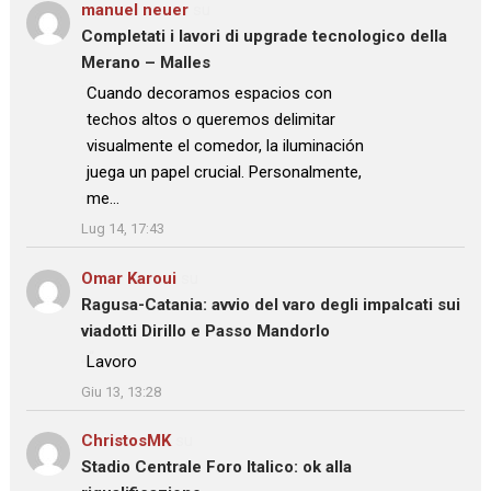
manuel neuer
su
Completati i lavori di upgrade tecnologico della
Merano – Malles
: “
Cuando decoramos espacios con
techos altos o queremos delimitar
visualmente el comedor, la iluminación
juega un papel crucial. Personalmente,
me…
”
Lug 14, 17:43
Omar Karoui
su
Ragusa-Catania: avvio del varo degli impalcati sui
viadotti Dirillo e Passo Mandorlo
: “
Lavoro
”
Giu 13, 13:28
ChristosMK
su
Stadio Centrale Foro Italico: ok alla