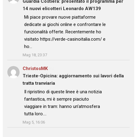
Guardia Costiera: presentato il programma per
14 nuovi elicotteri Leonardo AW139
: “
Mi piace provare nuove piattaforme
dedicate ai giochi online e confrontare le
funzionalità offerte. Recentemente ho
visitato https://verde-casinoitalia.com/ e
ho…
”
Mag 18, 23:37
ChristosMK
su
Trieste-Opicina: aggiornamento sui lavori della
tratta tranviaria
: “
Il ripristino di queste linee è una notizia
fantastica, mi è sempre piaciuto
viaggiare in tram: hanno un’atmosfera
tutta loro.…
”
Mag 5, 16:06