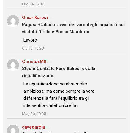
Lug 14, 17:43
Omar Karoui
su
Ragusa-Catania: avvio del varo degli impalcati sui
viadotti Dirillo e Passo Mandorlo
: “
Lavoro
”
Giu 13, 13:28
ChristosMK
su
Stadio Centrale Foro Italico: ok alla
riqualificazione
: “
La riqualificazione sembra molto
ambiziosa, ma come sempre la vera
differenza la farà l’equilibrio tra gli
interventi architettonici e la…
”
Mag 20, 10:05
davegarcia
su