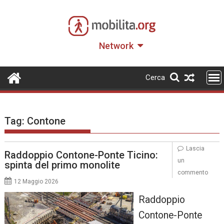
Skip
to
content
Network
Cerca
Tag:
Contone
Lascia
Raddoppio Contone-Ponte Ticino:
un
spinta del primo monolite
commento
12 Maggio 2026
Raddoppio
Contone-Ponte