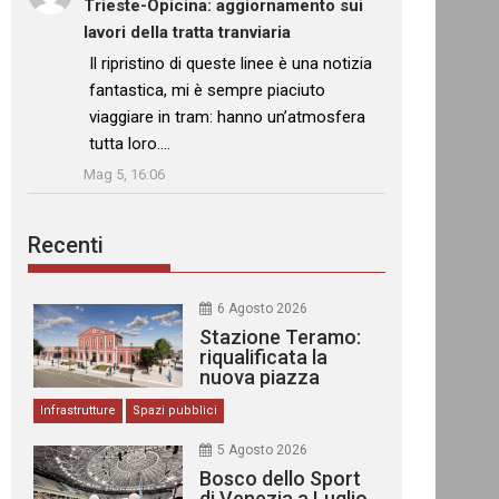
Trieste-Opicina: aggiornamento sui
lavori della tratta tranviaria
: “
Il ripristino di queste linee è una notizia
fantastica, mi è sempre piaciuto
viaggiare in tram: hanno un’atmosfera
tutta loro.…
”
Mag 5, 16:06
Recenti
6 Agosto 2026
Stazione Teramo:
riqualificata la
nuova piazza
urbana
Infrastrutture
Spazi pubblici
5 Agosto 2026
Bosco dello Sport
di Venezia a Luglio