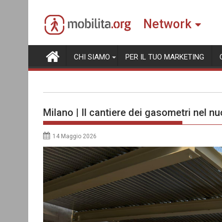
Skip
to
Network
content
CHI SIAMO
PER IL TUO MARKETING
Milano | Il cantiere dei gasometri nel
14 Maggio 2026