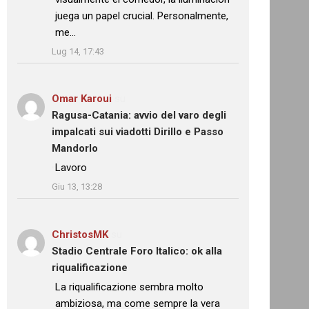
juega un papel crucial. Personalmente,
me…
”
Lug 14, 17:43
Omar Karoui
su
Ragusa-Catania: avvio del varo degli
impalcati sui viadotti Dirillo e Passo
Mandorlo
: “
Lavoro
”
Giu 13, 13:28
ChristosMK
su
Stadio Centrale Foro Italico: ok alla
riqualificazione
: “
La riqualificazione sembra molto
ambiziosa, ma come sempre la vera