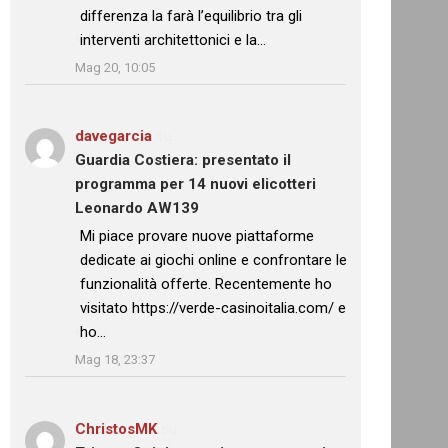
differenza la farà l’equilibrio tra gli
interventi architettonici e la…
”
Mag 20, 10:05
davegarcia
su
Guardia Costiera: presentato il
programma per 14 nuovi elicotteri
Leonardo AW139
: “
Mi piace provare nuove piattaforme
dedicate ai giochi online e confrontare le
funzionalità offerte. Recentemente ho
visitato https://verde-casinoitalia.com/ e
ho…
”
Mag 18, 23:37
ChristosMK
su