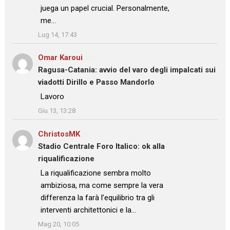
juega un papel crucial. Personalmente,
me…
”
Lug 14, 17:43
Omar Karoui
su
Ragusa-Catania: avvio del varo degli impalcati sui
viadotti Dirillo e Passo Mandorlo
: “
Lavoro
”
Giu 13, 13:28
ChristosMK
su
Stadio Centrale Foro Italico: ok alla
riqualificazione
: “
La riqualificazione sembra molto
ambiziosa, ma come sempre la vera
differenza la farà l’equilibrio tra gli
interventi architettonici e la…
”
Mag 20, 10:05