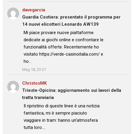
davegarcia
su
Guardia Costiera: presentato il programma per
14 nuovi elicotteri Leonardo AW139
: “
Mi piace provare nuove piattaforme
dedicate ai giochi online e confrontare le
funzionalità offerte. Recentemente ho
visitato https://verde-casinoitalia.com/ e
ho…
”
Mag 18, 23:37
ChristosMK
su
Trieste-Opicina: aggiornamento sui lavori della
tratta tranviaria
: “
Il ripristino di queste linee è una notizia
fantastica, mi è sempre piaciuto
viaggiare in tram: hanno un’atmosfera
tutta loro.…
”