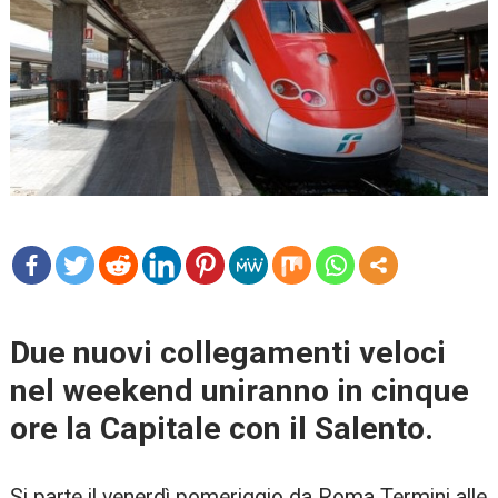
mo
re
Due nuovi collegamenti veloci
nel weekend uniranno in cinque
ore la Capitale con il Salento.
Si parte il venerdì pomeriggio da Roma Termini alle