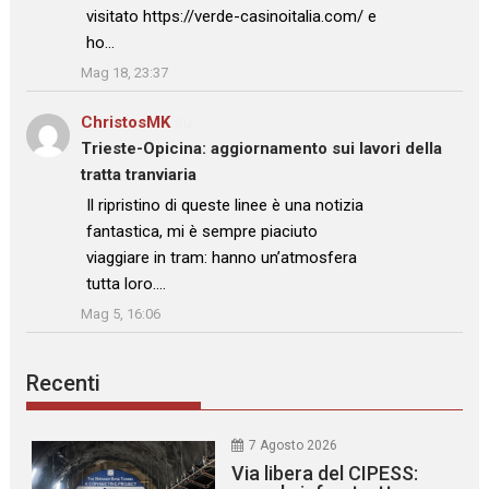
visitato https://verde-casinoitalia.com/ e
ho…
”
Mag 18, 23:37
ChristosMK
su
Trieste-Opicina: aggiornamento sui lavori della
tratta tranviaria
: “
Il ripristino di queste linee è una notizia
fantastica, mi è sempre piaciuto
viaggiare in tram: hanno un’atmosfera
tutta loro.…
”
Mag 5, 16:06
Recenti
7 Agosto 2026
Via libera del CIPESS: