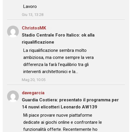
: “
Lavoro
”
Giu 13, 13:28
ChristosMK
su
Stadio Centrale Foro Italico: ok alla
riqualificazione
: “
La riqualificazione sembra molto
ambiziosa, ma come sempre la vera
differenza la farà l’equilibrio tra gli
interventi architettonici e la…
”
Mag 20, 10:05
davegarcia
su
Guardia Costiera: presentato il programma per
14 nuovi elicotteri Leonardo AW139
: “
Mi piace provare nuove piattaforme
dedicate ai giochi online e confrontare le
funzionalità offerte. Recentemente ho