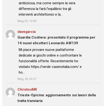
ambiziosa, ma come sempre la vera
differenza la farà l’equilibrio tra gli
interventi architettonici e la…
”
Mag 20, 10:05
davegarcia
su
Guardia Costiera: presentato il programma per
14 nuovi elicotteri Leonardo AW139
: “
Mi piace provare nuove piattaforme
dedicate ai giochi online e confrontare le
funzionalità offerte. Recentemente ho
visitato https://verde-casinoitalia.com/ e
ho…
”
Mag 18, 23:37
ChristosMK
su
Trieste-Opicina: aggiornamento sui lavori della
tratta tranviaria