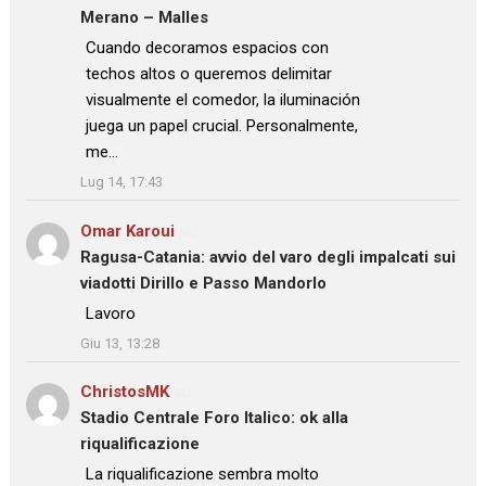
Merano – Malles
: “
Cuando decoramos espacios con
techos altos o queremos delimitar
visualmente el comedor, la iluminación
juega un papel crucial. Personalmente,
me…
”
Lug 14, 17:43
Omar Karoui
su
Ragusa-Catania: avvio del varo degli impalcati sui
viadotti Dirillo e Passo Mandorlo
: “
Lavoro
”
Giu 13, 13:28
ChristosMK
su
Stadio Centrale Foro Italico: ok alla
riqualificazione
: “
La riqualificazione sembra molto