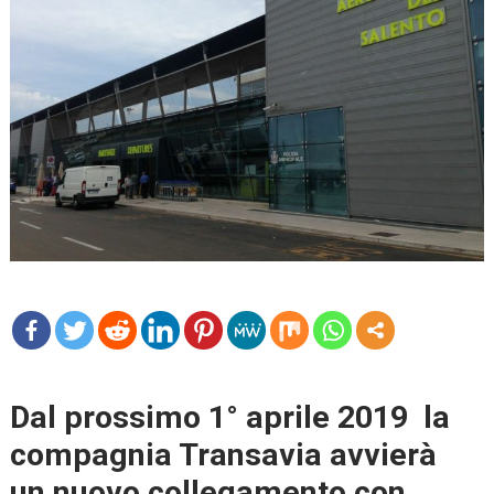
mo
re
Dal prossimo 1° aprile 2019 la
compagnia Transavia avvierà
un nuovo collegamento con