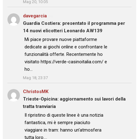
Mag 20, 10:05
davegarcia
su
Guardia Costiera: presentato il programma per
14 nuovi elicotteri Leonardo AW139
: “
Mi piace provare nuove piattaforme
dedicate ai giochi online e confrontare le
funzionalità offerte. Recentemente ho
visitato https://verde-casinoitalia.com/ e
ho…
”
Mag 18, 23:37
ChristosMK
su
Trieste-Opicina: aggiornamento sui lavori della
tratta tranviaria
: “
Il ripristino di queste linee è una notizia
fantastica, mi è sempre piaciuto
viaggiare in tram: hanno un’atmosfera
tutta loro.…
”