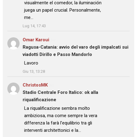
visualmente el comedor, la iluminación
juega un papel crucial. Personalmente,
me…
”
Lug 14, 17:43
Omar Karoui
su
Ragusa-Catania: avvio del varo degli impalcati sui
viadotti Dirillo e Passo Mandorlo
: “
Lavoro
”
Giu 13, 13:28
ChristosMK
su
Stadio Centrale Foro Italico: ok alla
riqualificazione
: “
La riqualificazione sembra molto
ambiziosa, ma come sempre la vera
differenza la farà l’equilibrio tra gli
interventi architettonici e la…
”