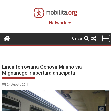
Skip
to
content
Network
Cerca
Linea ferroviaria Genova-Milano via
Mignanego, riapertura anticipata
24 Agosto 2018