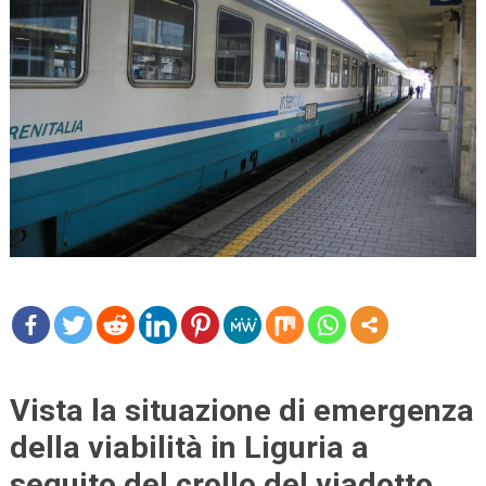
mo
re
Vista la situazione di emergenza
della viabilità in Liguria a
seguito del crollo del viadotto