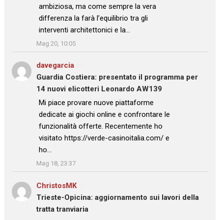
ambiziosa, ma come sempre la vera
differenza la farà l’equilibrio tra gli
interventi architettonici e la…
”
Mag 20, 10:05
davegarcia
su
Guardia Costiera: presentato il programma per
14 nuovi elicotteri Leonardo AW139
: “
Mi piace provare nuove piattaforme
dedicate ai giochi online e confrontare le
funzionalità offerte. Recentemente ho
visitato https://verde-casinoitalia.com/ e
ho…
”
Mag 18, 23:37
ChristosMK
su
Trieste-Opicina: aggiornamento sui lavori della
tratta tranviaria