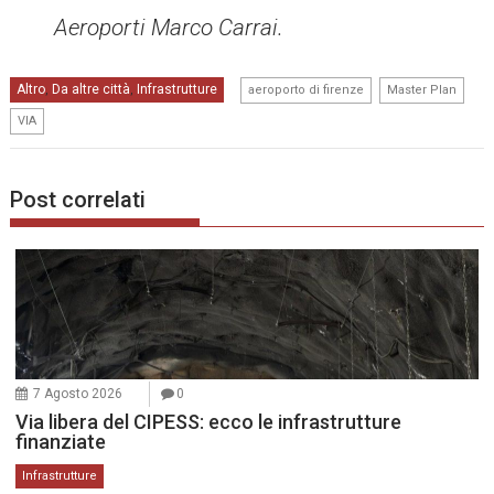
Aeroporti Marco Carrai.
,
,
Altro
Da altre città
Infrastrutture
,
,
aeroporto di firenze
Master Plan
VIA
Post correlati
7 Agosto 2026
0
Via libera del CIPESS: ecco le infrastrutture
finanziate
Infrastrutture