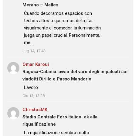
Merano – Malles
: “
Cuando decoramos espacios con
techos altos o queremos delimitar
visualmente el comedor, la iluminación
juega un papel crucial. Personalmente,
me…
”
Lug 14, 17:43
Omar Karoui
su
Ragusa-Catania: avvio del varo degli impalcati sui
viadotti Dirillo e Passo Mandorlo
: “
Lavoro
”
Giu 13, 13:28
ChristosMK
su
Stadio Centrale Foro Italico: ok alla
riqualificazione
: “
La riqualificazione sembra molto