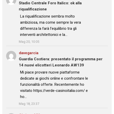
Stadio Centrale Foro Italico: ok alla
riqualificazione
: “
La riqualificazione sembra molto
ambiziosa, ma come sempre la vera
differenza la farà l’equilibrio tra gli
interventi architettonici e la…
”
Mag 20, 10:05
davegarcia
su
Guardia Costiera: presentato il programma per
14 nuovi elicotteri Leonardo AW139
: “
Mi piace provare nuove piattaforme
dedicate ai giochi online e confrontare le
funzionalità offerte. Recentemente ho
visitato https://verde-casinoitalia.com/ e
ho…
”
Mag 18, 23:37