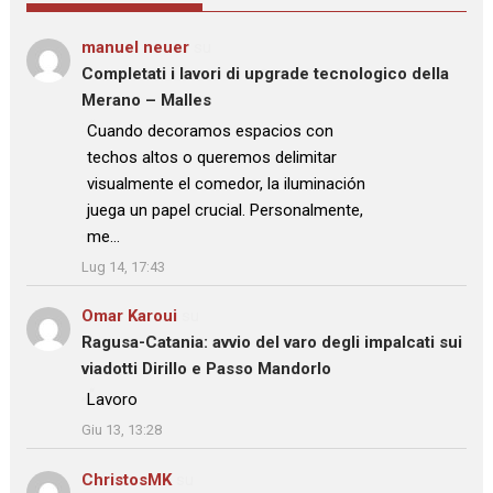
manuel neuer
su
Completati i lavori di upgrade tecnologico della
Merano – Malles
: “
Cuando decoramos espacios con
techos altos o queremos delimitar
visualmente el comedor, la iluminación
juega un papel crucial. Personalmente,
me…
”
Lug 14, 17:43
Omar Karoui
su
Ragusa-Catania: avvio del varo degli impalcati sui
viadotti Dirillo e Passo Mandorlo
: “
Lavoro
”
Giu 13, 13:28
ChristosMK
su