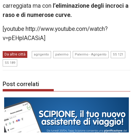
carreggiata ma con
l’eliminazione degli incroci a
raso e di numerose curve.
[youtube http://www.youtube.com/watch?
v=pEHplACASiA]
,
,
,
,
Da altre città
agrigento
palermo
Palermo - Agrigento
SS 121
SS 189
Post correlati