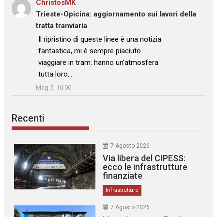
ChristosMK
su
Trieste-Opicina: aggiornamento sui lavori della
tratta tranviaria
: “
Il ripristino di queste linee è una notizia
fantastica, mi è sempre piaciuto
viaggiare in tram: hanno un’atmosfera
tutta loro.…
”
Mag 5, 16:06
Recenti
7 Agosto 2026
Via libera del CIPESS:
ecco le infrastrutture
finanziate
Infrastrutture
7 Agosto 2026