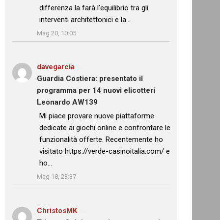
differenza la farà l’equilibrio tra gli
interventi architettonici e la…
”
Mag 20, 10:05
davegarcia
su
Guardia Costiera: presentato il
programma per 14 nuovi elicotteri
Leonardo AW139
: “
Mi piace provare nuove piattaforme
dedicate ai giochi online e confrontare le
funzionalità offerte. Recentemente ho
visitato https://verde-casinoitalia.com/ e
ho…
”
Mag 18, 23:37
ChristosMK
su