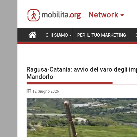
Skip
to
Network
content
CHI SIAMO
PER IL TUO MARKETING
Ragusa-Catania: avvio del varo degli impa
Mandorlo
12 Giugno 2026