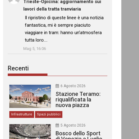
Trieste-Opicina: aggiornamento sui
lavori della tratta tranviaria
: “
Il ripristino di queste linee è una notizia
fantastica, mi è sempre piaciuto
viaggiare in tram: hanno un’atmosfera
tutta loro.…
”
Mag 5, 16:06
Recenti
6 Agosto 2026
Stazione Teramo:
riqualificata la
nuova piazza
urbana
Infrastrutture
Spazi pubblici
5 Agosto 2026
Bosco dello Sport
di Venezia a Luglio