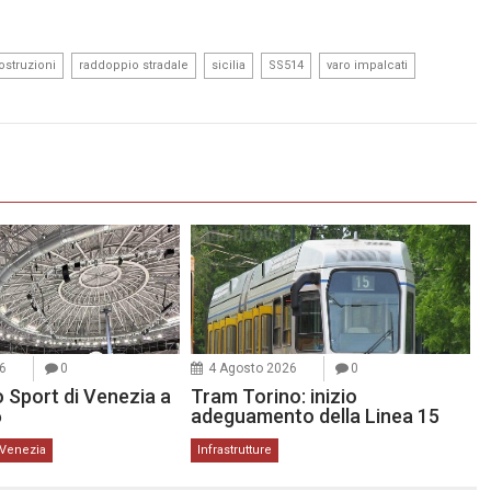
,
,
,
,
,
struzioni
raddoppio stradale
sicilia
SS514
varo impalcati
6
0
4 Agosto 2026
0
 Sport di Venezia a
Tram Torino: inizio
6
adeguamento della Linea 15
Venezia
Infrastrutture