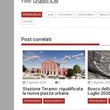
Foto:
Gruppo ICM
,
,
,
Infrastrutture
anas
Fincantieri
infrastrutture
Maeg Co
viadotti
Post correlati
6 Agosto 2026
0
5 Agosto 202
Stazione Teramo: riqualificata
Bosco dello
la nuova piazza urbana
Luglio 202
Infrastrutture
Spazi pubblici
Infrastrutture