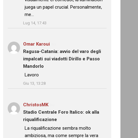
juega un papel crucial. Personalmente,
me…
”
Lug 14, 17:43
Omar Karoui
su
Ragusa-Catania: avvio del varo degli
impalcati sui viadotti Dirillo e Passo
Mandorlo
: “
Lavoro
”
Giu 13, 13:28
ChristosMK
su
Stadio Centrale Foro Italico: ok alla
riqualificazione
: “
La riqualificazione sembra molto
ambiziosa, ma come sempre la vera