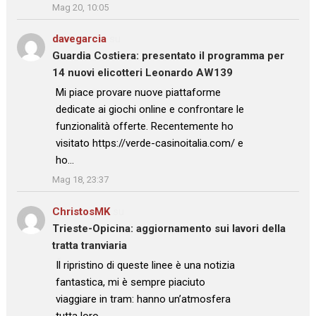
Mag 20, 10:05
davegarcia
su
Guardia Costiera: presentato il programma per
14 nuovi elicotteri Leonardo AW139
: “
Mi piace provare nuove piattaforme
dedicate ai giochi online e confrontare le
funzionalità offerte. Recentemente ho
visitato https://verde-casinoitalia.com/ e
ho…
”
Mag 18, 23:37
ChristosMK
su
Trieste-Opicina: aggiornamento sui lavori della
tratta tranviaria
: “
Il ripristino di queste linee è una notizia
fantastica, mi è sempre piaciuto
viaggiare in tram: hanno un’atmosfera
tutta loro.…