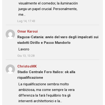
visualmente el comedor, la iluminación
juega un papel crucial. Personalmente,
me…
”
Lug 14, 17:43
Omar Karoui
su
Ragusa-Catania: avvio del varo degli impalcati sui
viadotti Dirillo e Passo Mandorlo
: “
Lavoro
”
Giu 13, 13:28
ChristosMK
su
Stadio Centrale Foro Italico: ok alla
riqualificazione
: “
La riqualificazione sembra molto
ambiziosa, ma come sempre la vera
differenza la farà l’equilibrio tra gli
interventi architettonici e la…
”