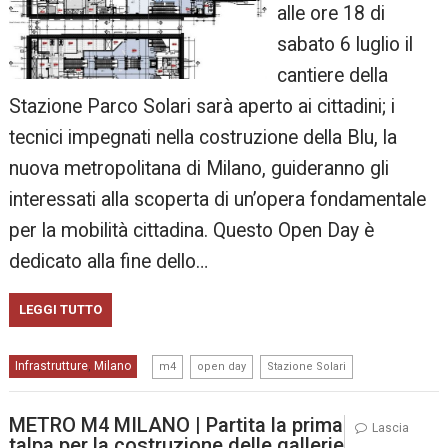
alle ore 18 di
sabato 6 luglio il
cantiere della
Stazione Parco Solari sarà aperto ai cittadini; i
tecnici impegnati nella costruzione della Blu, la
nuova metropolitana di Milano, guideranno gli
interessati alla scoperta di un’opera fondamentale
per la mobilità cittadina. Questo Open Day è
dedicato alla fine dello…
LEGGI TUTTO
,
,
Infrastrutture
Milano
,
m4
open day
Stazione Solari
METRO M4 MILANO | Partita la prima
Lascia
talpa per la costruzione delle gallerie