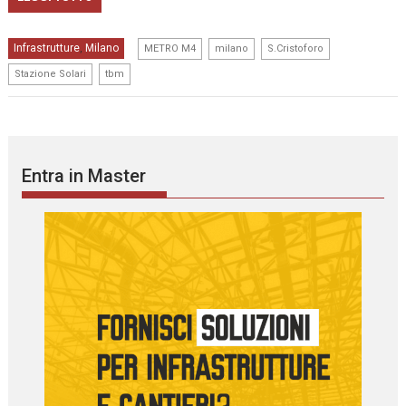
,
,
,
Infrastrutture
Milano
,
METRO M4
milano
S.Cristoforo
,
Stazione Solari
tbm
Entra in Master