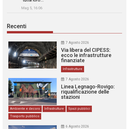
”
Mag 5, 16:06
Recenti
7 Agosto 2026
Via libera del CIPESS:
ecco le infrastrutture
finanziate
Infrastrutture
7 Agosto 2026
Linea Legnago-Rovigo:
riqualificazione delle
stazioni
Ambiente e decoro
Infrastrutture
Spazi pubblici
Trasporto pubblico
6 Agosto 2026