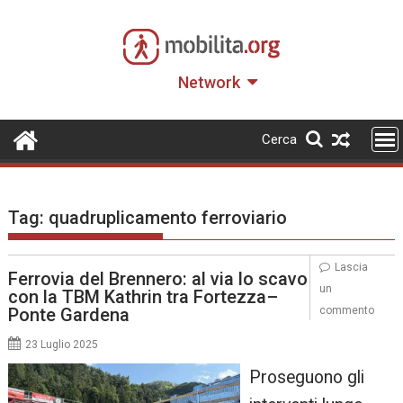
Skip
to
content
Network
Cerca
Tag:
quadruplicamento ferroviario
Lascia
Ferrovia del Brennero: al via lo scavo
un
con la TBM Kathrin tra Fortezza–
Ponte Gardena
commento
23 Luglio 2025
Proseguono gli