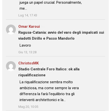
juega un papel crucial. Personalmente,
me…
”
Lug 14, 17:43
Omar Karoui
su
Ragusa-Catania: avvio del varo degli impalcati sui
viadotti Dirillo e Passo Mandorlo
: “
Lavoro
”
Giu 13, 13:28
ChristosMK
su
Stadio Centrale Foro Italico: ok alla
riqualificazione
: “
La riqualificazione sembra molto
ambiziosa, ma come sempre la vera
differenza la farà l’equilibrio tra gli
interventi architettonici e la…
”
Mag 20, 10:05