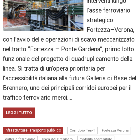
interventi lungo
l’asse ferroviario
strategico
Fortezza–Verona,
con l’avvio delle operazioni di scavo meccanizzato
nel tratto “Fortezza – Ponte Gardena”, primo lotto
funzionale del progetto di quadruplicamento della
linea. Si tratta di un’opera prioritaria per
l’accessibilità italiana alla futura Galleria di Base del
Brennero, uno dei principali corridoi europei per il
traffico ferroviario merci.…
LEGGI TUTTO
,
,
Infrastrutture
Trasporto pubblico
,
Corridoio Ten-T
Fortezza Verona
,
,
,
gallerie ferroviarie
linea del Brennero
mobilità sostenibile