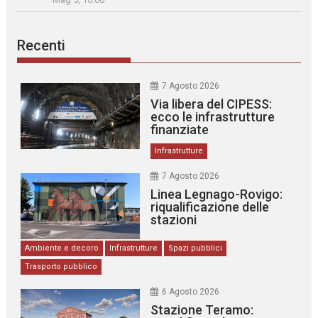
Recenti
7 Agosto 2026
Via libera del CIPESS:
ecco le infrastrutture
finanziate
Infrastrutture
7 Agosto 2026
Linea Legnago-Rovigo:
riqualificazione delle
stazioni
Ambiente e decoro
Infrastrutture
Spazi pubblici
Trasporto pubblico
6 Agosto 2026
Stazione Teramo: