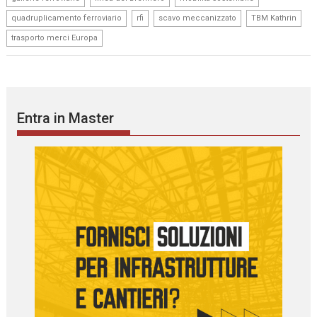
,
,
,
,
quadruplicamento ferroviario
rfi
scavo meccanizzato
TBM Kathrin
trasporto merci Europa
Entra in Master