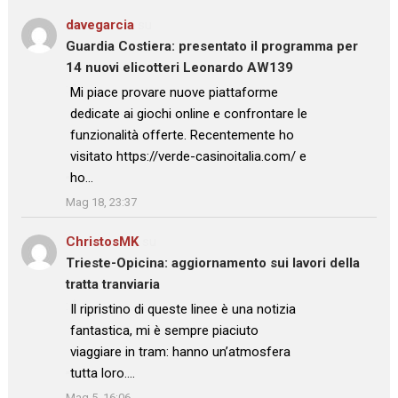
davegarcia
su
Guardia Costiera: presentato il programma per
14 nuovi elicotteri Leonardo AW139
: “
Mi piace provare nuove piattaforme
dedicate ai giochi online e confrontare le
funzionalità offerte. Recentemente ho
visitato https://verde-casinoitalia.com/ e
ho…
”
Mag 18, 23:37
ChristosMK
su
Trieste-Opicina: aggiornamento sui lavori della
tratta tranviaria
: “
Il ripristino di queste linee è una notizia
fantastica, mi è sempre piaciuto
viaggiare in tram: hanno un’atmosfera
tutta loro.…
”
Mag 5, 16:06