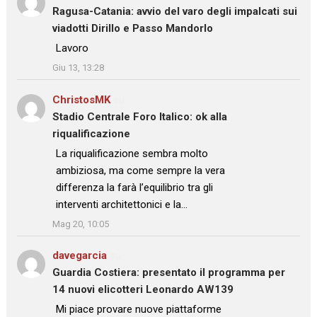
Ragusa-Catania: avvio del varo degli impalcati sui
viadotti Dirillo e Passo Mandorlo
: “
Lavoro
”
Giu 13, 13:28
ChristosMK
su
Stadio Centrale Foro Italico: ok alla
riqualificazione
: “
La riqualificazione sembra molto
ambiziosa, ma come sempre la vera
differenza la farà l’equilibrio tra gli
interventi architettonici e la…
”
Mag 20, 10:05
davegarcia
su
Guardia Costiera: presentato il programma per
14 nuovi elicotteri Leonardo AW139
: “
Mi piace provare nuove piattaforme