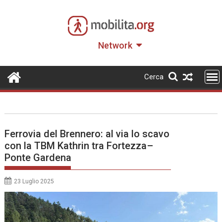
Skip
to
content
Network
Cerca
Ferrovia del Brennero: al via lo scavo
con la TBM Kathrin tra Fortezza–
Ponte Gardena
23 Luglio 2025