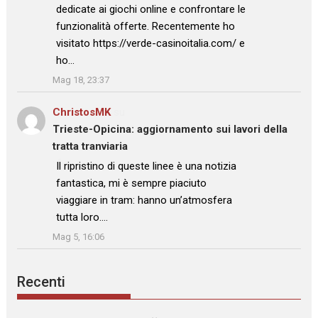
dedicate ai giochi online e confrontare le
funzionalità offerte. Recentemente ho
visitato https://verde-casinoitalia.com/ e
ho…
”
Mag 18, 23:37
ChristosMK
su
Trieste-Opicina: aggiornamento sui lavori della
tratta tranviaria
: “
Il ripristino di queste linee è una notizia
fantastica, mi è sempre piaciuto
viaggiare in tram: hanno un’atmosfera
tutta loro.…
”
Mag 5, 16:06
Recenti