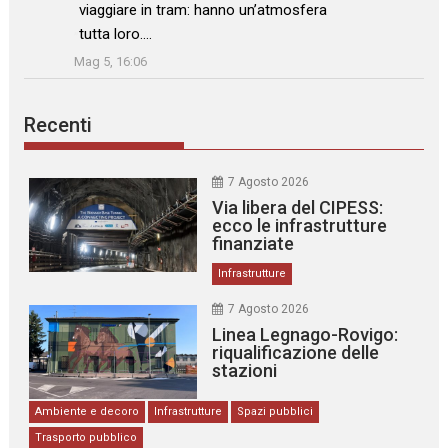
viaggiare in tram: hanno un’atmosfera
tutta loro.…
”
Mag 5, 16:06
Recenti
7 Agosto 2026
Via libera del CIPESS:
ecco le infrastrutture
finanziate
Infrastrutture
7 Agosto 2026
Linea Legnago-Rovigo:
riqualificazione delle
stazioni
Ambiente e decoro
Infrastrutture
Spazi pubblici
Trasporto pubblico