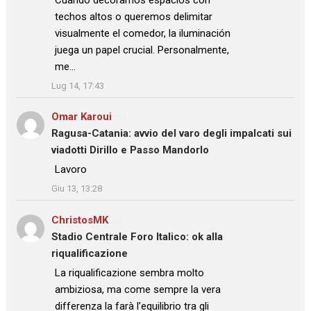
techos altos o queremos delimitar
visualmente el comedor, la iluminación
juega un papel crucial. Personalmente,
me…
”
Lug 14, 17:43
Omar Karoui
su
Ragusa-Catania: avvio del varo degli impalcati sui
viadotti Dirillo e Passo Mandorlo
: “
Lavoro
”
Giu 13, 13:28
ChristosMK
su
Stadio Centrale Foro Italico: ok alla
riqualificazione
: “
La riqualificazione sembra molto
ambiziosa, ma come sempre la vera
differenza la farà l’equilibrio tra gli