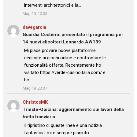
interventi architettonici e la…
”
Mag 20, 10:05
davegarcia
su
Guardia Costiera: presentato il programma per
14 nuovi elicotteri Leonardo AW139
: “
Mi piace provare nuove piattaforme
dedicate ai giochi online e confrontare le
funzionalità offerte. Recentemente ho
visitato https://verde-casinoitalia.com/ e
ho…
”
Mag 18, 23:37
ChristosMK
su
Trieste-Opicina: aggiornamento sui lavori della
tratta tranviaria
: “
Il ripristino di queste linee è una notizia
fantastica, mi è sempre piaciuto