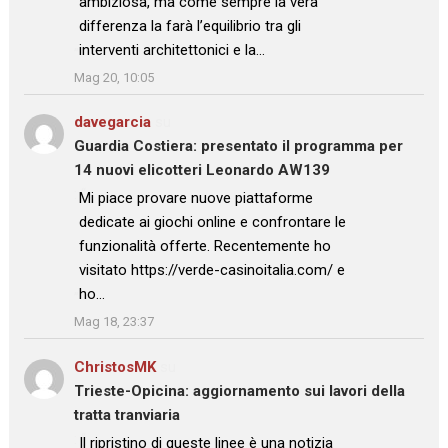
ambiziosa, ma come sempre la vera
differenza la farà l’equilibrio tra gli
interventi architettonici e la…
”
Mag 20, 10:05
davegarcia
su
Guardia Costiera: presentato il programma per
14 nuovi elicotteri Leonardo AW139
: “
Mi piace provare nuove piattaforme
dedicate ai giochi online e confrontare le
funzionalità offerte. Recentemente ho
visitato https://verde-casinoitalia.com/ e
ho…
”
Mag 18, 23:37
ChristosMK
su
Trieste-Opicina: aggiornamento sui lavori della
tratta tranviaria
: “
Il ripristino di queste linee è una notizia