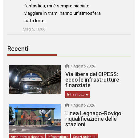
fantastica, mi è sempre piaciuto
viaggiare in tram: hanno un’atmosfera
tutta loro.…
”
Mag 5, 16:06
Recenti
7 Agosto 2026
Via libera del CIPESS:
ecco le infrastrutture
finanziate
Infrastrutture
7 Agosto 2026
Linea Legnago-Rovigo:
riqualificazione delle
stazioni
Ambiente e decoro
Infrastrutture
Spazi pubblici