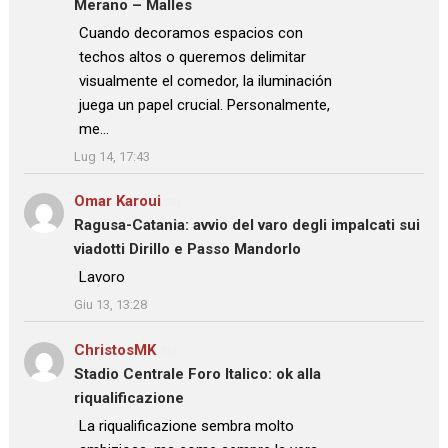
Merano – Malles
: “
Cuando decoramos espacios con
techos altos o queremos delimitar
visualmente el comedor, la iluminación
juega un papel crucial. Personalmente,
me…
”
Lug 14, 17:43
Omar Karoui
su
Ragusa-Catania: avvio del varo degli impalcati sui
viadotti Dirillo e Passo Mandorlo
: “
Lavoro
”
Giu 13, 13:28
ChristosMK
su
Stadio Centrale Foro Italico: ok alla
riqualificazione
: “
La riqualificazione sembra molto