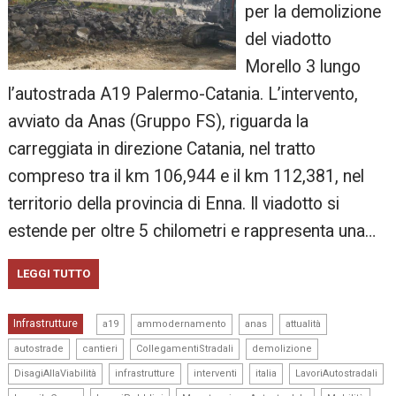
per la demolizione
del viadotto
Morello 3 lungo
l’autostrada A19 Palermo-Catania. L’intervento,
avviato da Anas (Gruppo FS), riguarda la
carreggiata in direzione Catania, nel tratto
compreso tra il km 106,944 e il km 112,381, nel
territorio della provincia di Enna. Il viadotto si
estende per oltre 5 chilometri e rappresenta una…
LEGGI TUTTO
,
,
,
,
Infrastrutture
a19
ammodernamento
anas
attualità
,
,
,
,
autostrade
cantieri
CollegamentiStradali
demolizione
,
,
,
,
,
DisagiAllaViabilità
infrastrutture
interventi
italia
LavoriAutostradali