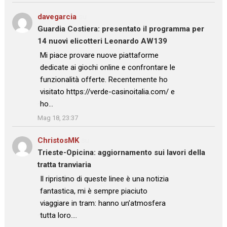
davegarcia
su
Guardia Costiera: presentato il programma per
14 nuovi elicotteri Leonardo AW139
: “
Mi piace provare nuove piattaforme
dedicate ai giochi online e confrontare le
funzionalità offerte. Recentemente ho
visitato https://verde-casinoitalia.com/ e
ho…
”
Mag 18, 23:37
ChristosMK
su
Trieste-Opicina: aggiornamento sui lavori della
tratta tranviaria
: “
Il ripristino di queste linee è una notizia
fantastica, mi è sempre piaciuto
viaggiare in tram: hanno un’atmosfera
tutta loro.…
”