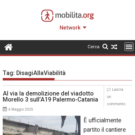
Skip
to
content
Network
Cerca
Tag:
DisagiAllaViabilità
Lascia
Al via la demolizione del viadotto
un
Morello 3 sull’A19 Palermo-Catania
commento
6 Maggio 2025
È ufficialmente
partito il cantiere