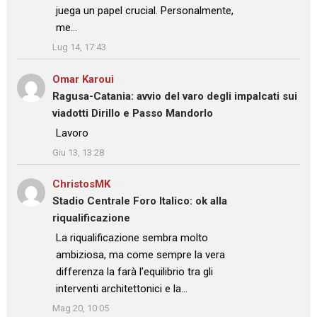
juega un papel crucial. Personalmente,
me…
”
Lug 14, 17:43
Omar Karoui
su
Ragusa-Catania: avvio del varo degli impalcati sui
viadotti Dirillo e Passo Mandorlo
: “
Lavoro
”
Giu 13, 13:28
ChristosMK
su
Stadio Centrale Foro Italico: ok alla
riqualificazione
: “
La riqualificazione sembra molto
ambiziosa, ma come sempre la vera
differenza la farà l’equilibrio tra gli
interventi architettonici e la…
”
Mag 20, 10:05