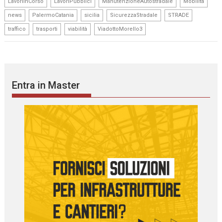
,
,
,
,
LavoriInCorso
LavoriPubblici
ManutenzioneAutostradale
Mobilità
,
,
,
,
,
news
PalermoCatania
sicilia
SicurezzaStradale
STRADE
,
,
,
traffico
trasporti
viabilità
ViadottoMorello3
Entra in Master