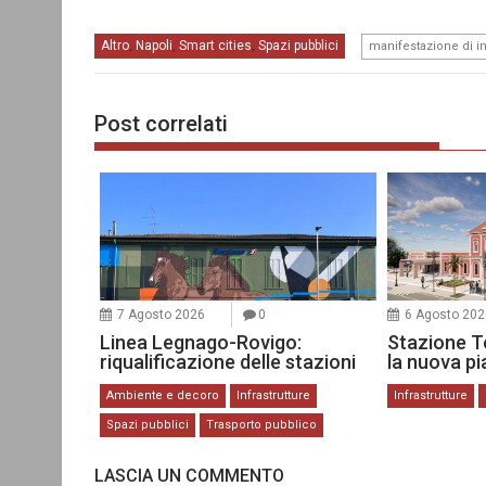
Altro
Napoli
Smart cities
Spazi pubblici
,
,
,
manifestazione di i
Post correlati
7 Agosto 2026
0
6 Agosto 202
Linea Legnago-Rovigo:
Stazione Te
riqualificazione delle stazioni
la nuova p
Ambiente e decoro
Infrastrutture
Infrastrutture
Spazi pubblici
Trasporto pubblico
LASCIA UN COMMENTO