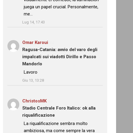
juega un papel crucial. Personalmente,
me…
”
Lug 14, 17:43
Omar Karoui
su
Ragusa-Catania: avvio del varo degli
impalcati sui viadotti Dirillo e Passo
Mandorlo
: “
Lavoro
”
Giu 13, 13:28
ChristosMK
su
Stadio Centrale Foro Italico: ok alla
riqualificazione
: “
La riqualificazione sembra molto
ambiziosa, ma come sempre la vera