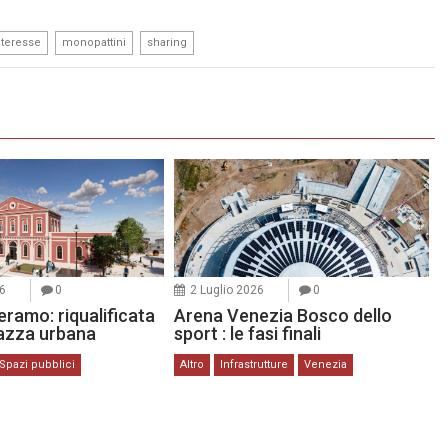
,
,
nteresse
monopattini
sharing
6
0
2 Luglio 2026
0
ramo: riqualificata
Arena Venezia Bosco dello
iazza urbana
sport : le fasi finali
Spazi pubblici
Altro
Infrastrutture
Venezia