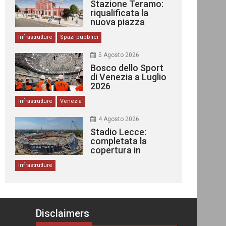
Stazione Teramo:
riqualificata la
nuova piazza
urbana
Infrastrutture
Spazi pubblici
5 Agosto 2026
Bosco dello Sport
di Venezia a Luglio
2026
Infrastrutture
Venezia
4 Agosto 2026
Stadio Lecce:
completata la
copertura in
acciaio
Infrastrutture
Disclaimers