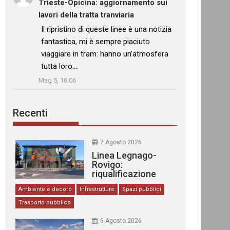
Trieste-Opicina: aggiornamento sui
lavori della tratta tranviaria
: “
Il ripristino di queste linee è una notizia
fantastica, mi è sempre piaciuto
viaggiare in tram: hanno un’atmosfera
tutta loro.…
”
Mag 5, 16:06
Recenti
7 Agosto 2026
Linea Legnago-
Rovigo:
riqualificazione
delle stazioni
Ambiente e decoro
Infrastrutture
Spazi pubblici
Trasporto pubblico
6 Agosto 2026