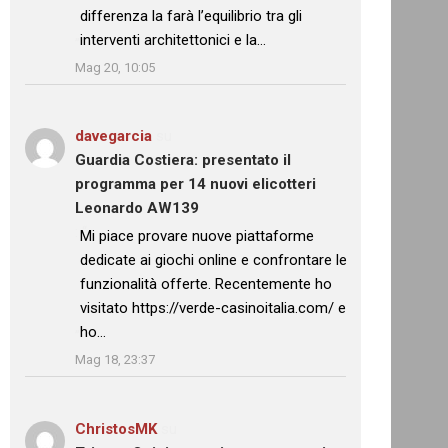
differenza la farà l’equilibrio tra gli
interventi architettonici e la…
”
Mag 20, 10:05
davegarcia
su
Guardia Costiera: presentato il
programma per 14 nuovi elicotteri
Leonardo AW139
: “
Mi piace provare nuove piattaforme
dedicate ai giochi online e confrontare le
funzionalità offerte. Recentemente ho
visitato https://verde-casinoitalia.com/ e
ho…
”
Mag 18, 23:37
ChristosMK
su