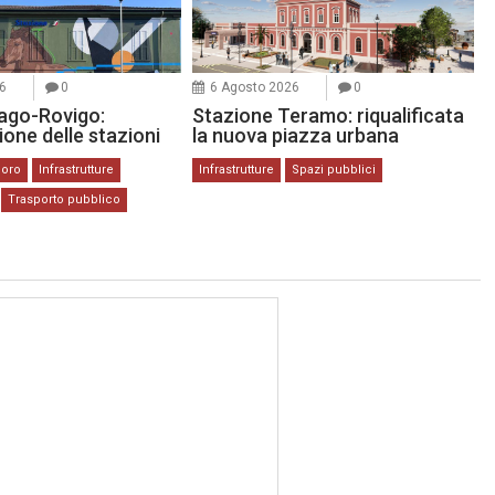
6
0
6 Agosto 2026
0
ago-Rovigo:
Stazione Teramo: riqualificata
zione delle stazioni
la nuova piazza urbana
coro
Infrastrutture
Infrastrutture
Spazi pubblici
Trasporto pubblico