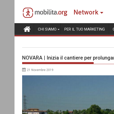
Skip
to
Network
content
CHI SIAMO
PER IL TUO MARKETING
NOVARA | Inizia il cantiere per prolunga
21 Novembre 2019