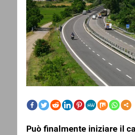
mo
re
Può finalmente iniziare il c