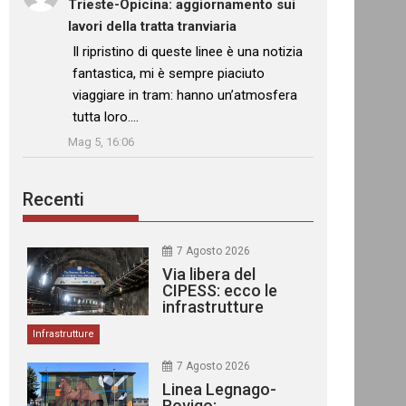
Trieste-Opicina: aggiornamento sui
lavori della tratta tranviaria
: “
Il ripristino di queste linee è una notizia
fantastica, mi è sempre piaciuto
viaggiare in tram: hanno un’atmosfera
tutta loro.…
”
Mag 5, 16:06
Recenti
7 Agosto 2026
Via libera del
CIPESS: ecco le
infrastrutture
finanziate
Infrastrutture
7 Agosto 2026
Linea Legnago-
Rovigo: