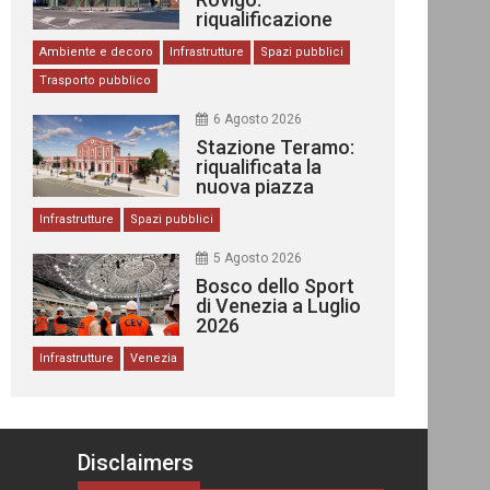
riqualificazione
delle stazioni
Ambiente e decoro
Infrastrutture
Spazi pubblici
Trasporto pubblico
6 Agosto 2026
Stazione Teramo:
riqualificata la
nuova piazza
urbana
Infrastrutture
Spazi pubblici
5 Agosto 2026
Bosco dello Sport
di Venezia a Luglio
2026
Infrastrutture
Venezia
Disclaimers