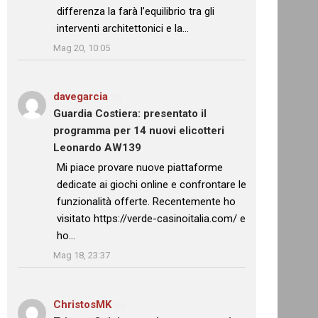
differenza la farà l’equilibrio tra gli
interventi architettonici e la…
”
Mag 20, 10:05
davegarcia
su
Guardia Costiera: presentato il
programma per 14 nuovi elicotteri
Leonardo AW139
: “
Mi piace provare nuove piattaforme
dedicate ai giochi online e confrontare le
funzionalità offerte. Recentemente ho
visitato https://verde-casinoitalia.com/ e
ho…
”
Mag 18, 23:37
ChristosMK
su