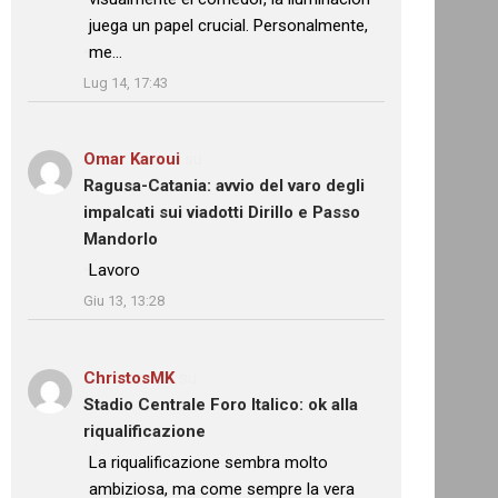
juega un papel crucial. Personalmente,
me…
”
Lug 14, 17:43
Omar Karoui
su
Ragusa-Catania: avvio del varo degli
impalcati sui viadotti Dirillo e Passo
Mandorlo
: “
Lavoro
”
Giu 13, 13:28
ChristosMK
su
Stadio Centrale Foro Italico: ok alla
riqualificazione
: “
La riqualificazione sembra molto
ambiziosa, ma come sempre la vera