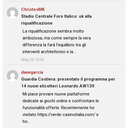
ChristosMK
su
Stadio Centrale Foro Italico: ok alla
riqualificazione
: “
La riqualificazione sembra molto
ambiziosa, ma come sempre la vera
differenza la farà l’equilibrio tra gli
interventi architettonici e la…
”
Mag 20, 10:05
davegarcia
su
Guardia Costiera: presentato il programma per
14 nuovi elicotteri Leonardo AW139
: “
Mi piace provare nuove piattaforme
dedicate ai giochi online e confrontare le
funzionalità offerte. Recentemente ho
visitato https://verde-casinoitalia.com/ e
ho…
”