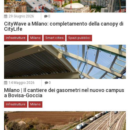
29 Giugno 2026
0
CityWave a Milano: completamento della canopy di
CityLife
Infrastrutture
Milano
Smart cities
Spazi pubblici
14 Maggio 2026
0
Milano | Il cantiere dei gasometri nel nuovo campus
a Bovisa-Goccia
Infrastrutture
Milano