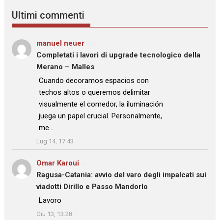
Ultimi commenti
manuel neuer
su
Completati i lavori di upgrade tecnologico della
Merano – Malles
: “
Cuando decoramos espacios con
techos altos o queremos delimitar
visualmente el comedor, la iluminación
juega un papel crucial. Personalmente,
me…
”
Lug 14, 17:43
Omar Karoui
su
Ragusa-Catania: avvio del varo degli impalcati sui
viadotti Dirillo e Passo Mandorlo
: “
Lavoro
”
Giu 13, 13:28