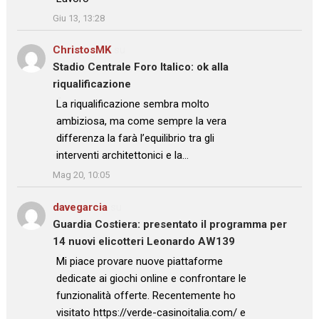
”
Giu 13, 13:28
ChristosMK
su
Stadio Centrale Foro Italico: ok alla
riqualificazione
: “
La riqualificazione sembra molto
ambiziosa, ma come sempre la vera
differenza la farà l’equilibrio tra gli
interventi architettonici e la…
”
Mag 20, 10:05
davegarcia
su
Guardia Costiera: presentato il programma per
14 nuovi elicotteri Leonardo AW139
: “
Mi piace provare nuove piattaforme
dedicate ai giochi online e confrontare le
funzionalità offerte. Recentemente ho
visitato https://verde-casinoitalia.com/ e