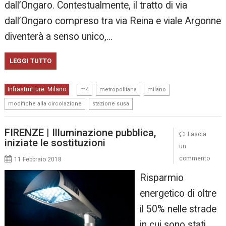
dall’Ongaro. Contestualmente, il tratto di via
dall’Ongaro compreso tra via Reina e viale Argonne
diventerà a senso unico,…
LEGGI TUTTO
,
,
,
Infrastrutture
Milano
,
m4
metropolitana
milano
,
modifiche alla circolazione
stazione susa
FIRENZE | Illuminazione pubblica,
Lascia
iniziate le sostituzioni
un
commento
11 Febbraio 2018
Risparmio
energetico di oltre
il 50% nelle strade
in cui sono stati