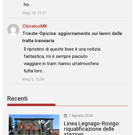
ho…
”
Mag 18, 23:37
ChristosMK
su
Trieste-Opicina: aggiornamento sui lavori della
tratta tranviaria
: “
Il ripristino di queste linee è una notizia
fantastica, mi è sempre piaciuto
viaggiare in tram: hanno un’atmosfera
tutta loro.…
”
Mag 5, 16:06
Recenti
7 Agosto 2026
Linea Legnago-Rovigo:
riqualificazione delle
stazioni