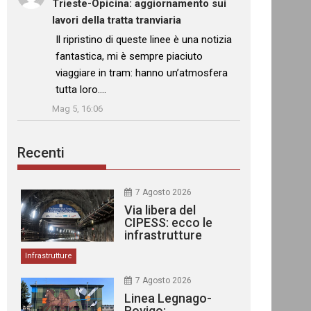
Trieste-Opicina: aggiornamento sui
lavori della tratta tranviaria
: “
Il ripristino di queste linee è una notizia
fantastica, mi è sempre piaciuto
viaggiare in tram: hanno un’atmosfera
tutta loro.…
”
Mag 5, 16:06
Recenti
7 Agosto 2026
Via libera del
CIPESS: ecco le
infrastrutture
finanziate
Infrastrutture
7 Agosto 2026
Linea Legnago-
Rovigo: