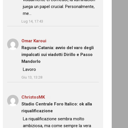
juega un papel crucial. Personalmente,
me…
”
Lug 14, 17:43
Omar Karoui
su
Ragusa-Catania: avvio del varo degli
impalcati sui viadotti Dirillo e Passo
Mandorlo
: “
Lavoro
”
Giu 13, 13:28
ChristosMK
su
Stadio Centrale Foro Italico: ok alla
riqualificazione
: “
La riqualificazione sembra molto
ambiziosa, ma come sempre la vera