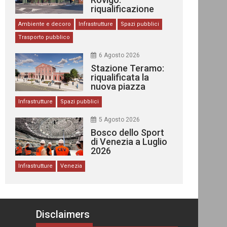
riqualificazione
delle stazioni
Ambiente e decoro
Infrastrutture
Spazi pubblici
Trasporto pubblico
6 Agosto 2026
Stazione Teramo:
riqualificata la
nuova piazza
urbana
Infrastrutture
Spazi pubblici
5 Agosto 2026
Bosco dello Sport
di Venezia a Luglio
2026
Infrastrutture
Venezia
Disclaimers