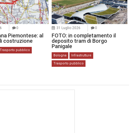
6
0
31 Luglio 2026
0
na Piemontese: al
FOTO: in completamento il
 di costruzione
deposito tram di Borgo
Panigale
Trasporto pubblico
Bologna
Infrastrutture
Trasporto pubblico