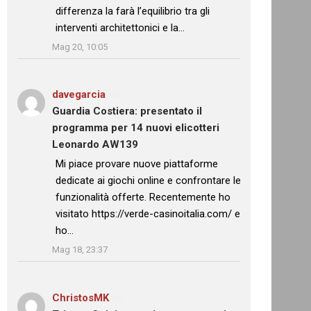
differenza la farà l’equilibrio tra gli
interventi architettonici e la…
”
Mag 20, 10:05
davegarcia
su
Guardia Costiera: presentato il
programma per 14 nuovi elicotteri
Leonardo AW139
: “
Mi piace provare nuove piattaforme
dedicate ai giochi online e confrontare le
funzionalità offerte. Recentemente ho
visitato https://verde-casinoitalia.com/ e
ho…
”
Mag 18, 23:37
ChristosMK
su