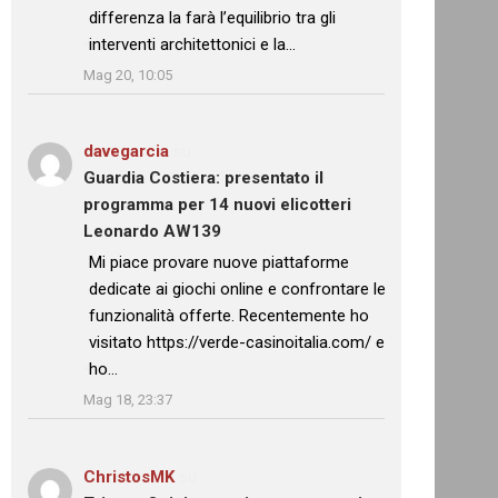
differenza la farà l’equilibrio tra gli
interventi architettonici e la…
”
Mag 20, 10:05
davegarcia
su
Guardia Costiera: presentato il
programma per 14 nuovi elicotteri
Leonardo AW139
: “
Mi piace provare nuove piattaforme
dedicate ai giochi online e confrontare le
funzionalità offerte. Recentemente ho
visitato https://verde-casinoitalia.com/ e
ho…
”
Mag 18, 23:37
ChristosMK
su