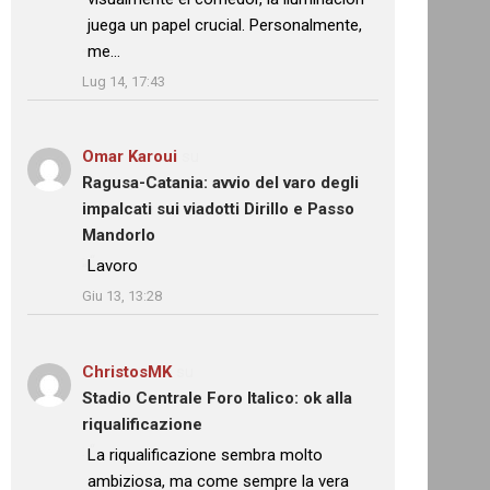
juega un papel crucial. Personalmente,
me…
”
Lug 14, 17:43
Omar Karoui
su
Ragusa-Catania: avvio del varo degli
impalcati sui viadotti Dirillo e Passo
Mandorlo
: “
Lavoro
”
Giu 13, 13:28
ChristosMK
su
Stadio Centrale Foro Italico: ok alla
riqualificazione
: “
La riqualificazione sembra molto
ambiziosa, ma come sempre la vera