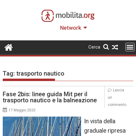
Skip
to
content
Network
Cerca
Tag:
trasporto nautico
Lascia
Fase 2bis: linee guida Mit per il
un
trasporto nautico e la balneazione
commento
17 Maggio 2020
In vista della
graduale ripresa