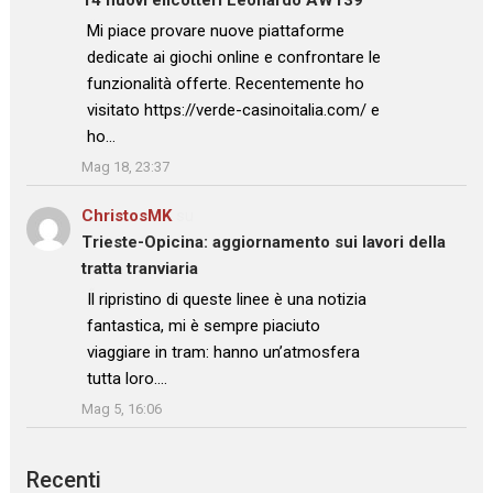
: “
Mi piace provare nuove piattaforme
dedicate ai giochi online e confrontare le
funzionalità offerte. Recentemente ho
visitato https://verde-casinoitalia.com/ e
ho…
”
Mag 18, 23:37
ChristosMK
su
Trieste-Opicina: aggiornamento sui lavori della
tratta tranviaria
: “
Il ripristino di queste linee è una notizia
fantastica, mi è sempre piaciuto
viaggiare in tram: hanno un’atmosfera
tutta loro.…
”
Mag 5, 16:06
Recenti