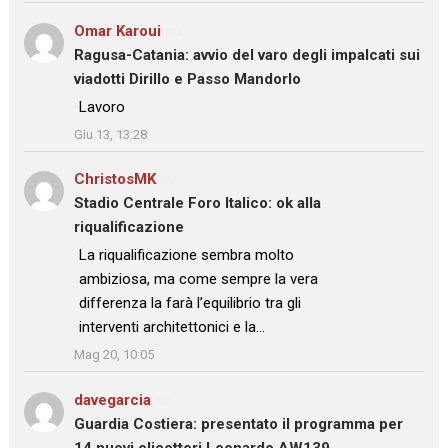
Omar Karoui
su
Ragusa-Catania: avvio del varo degli impalcati sui
viadotti Dirillo e Passo Mandorlo
: “
Lavoro
”
Giu 13, 13:28
ChristosMK
su
Stadio Centrale Foro Italico: ok alla
riqualificazione
: “
La riqualificazione sembra molto
ambiziosa, ma come sempre la vera
differenza la farà l’equilibrio tra gli
interventi architettonici e la…
”
Mag 20, 10:05
davegarcia
su
Guardia Costiera: presentato il programma per
14 nuovi elicotteri Leonardo AW139