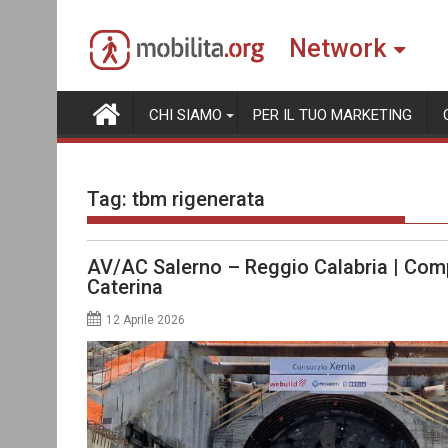
Skip
to
Network
content
CHI SIAMO
PER IL TUO MARKETING
Tag:
tbm rigenerata
AV/AC Salerno – Reggio Calabria | Compl
Caterina
12 Aprile 2026