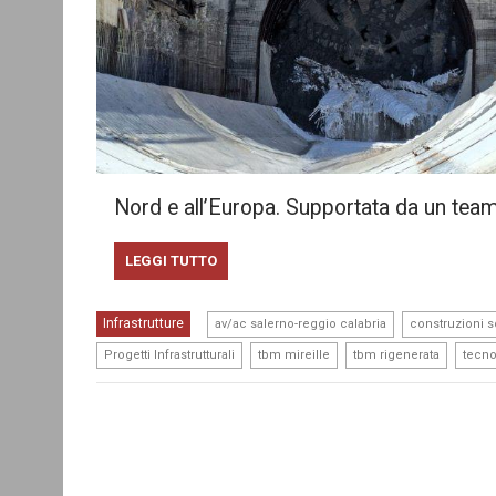
Nord e all’Europa. Supportata da un tea
LEGGI TUTTO
,
Infrastrutture
av/ac salerno-reggio calabria
construzioni s
,
,
,
Progetti Infrastrutturali
tbm mireille
tbm rigenerata
tecno