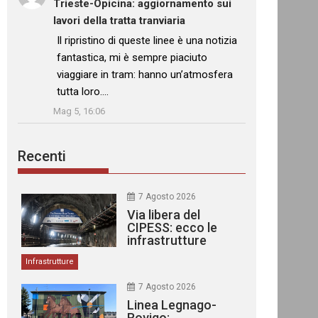
Trieste-Opicina: aggiornamento sui
lavori della tratta tranviaria
: “
Il ripristino di queste linee è una notizia
fantastica, mi è sempre piaciuto
viaggiare in tram: hanno un’atmosfera
tutta loro.…
”
Mag 5, 16:06
Recenti
7 Agosto 2026
Via libera del
CIPESS: ecco le
infrastrutture
finanziate
Infrastrutture
7 Agosto 2026
Linea Legnago-
Rovigo: