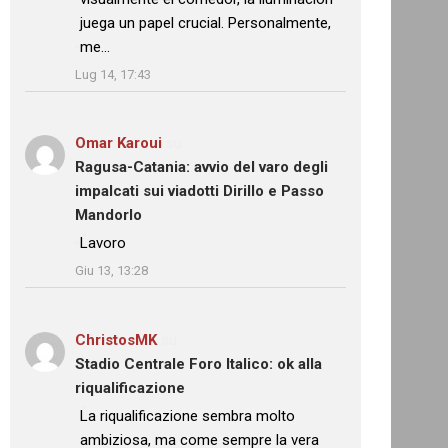
juega un papel crucial. Personalmente,
me…
”
Lug 14, 17:43
Omar Karoui
su
Ragusa-Catania: avvio del varo degli
impalcati sui viadotti Dirillo e Passo
Mandorlo
: “
Lavoro
”
Giu 13, 13:28
ChristosMK
su
Stadio Centrale Foro Italico: ok alla
riqualificazione
: “
La riqualificazione sembra molto
ambiziosa, ma come sempre la vera