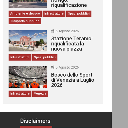
riqualificazione
delle stazioni
Ambiente e decoro
Infrastrutture
Spazi pubblici
Trasporto pubblico
6 Agosto 2026
Stazione Teramo:
riqualificata la
nuova piazza
urbana
Infrastrutture
Spazi pubblici
5 Agosto 2026
Bosco dello Sport
di Venezia a Luglio
2026
Infrastrutture
Venezia
Disclaimers