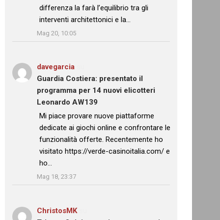
differenza la farà l’equilibrio tra gli
interventi architettonici e la…
”
Mag 20, 10:05
davegarcia
su
Guardia Costiera: presentato il
programma per 14 nuovi elicotteri
Leonardo AW139
: “
Mi piace provare nuove piattaforme
dedicate ai giochi online e confrontare le
funzionalità offerte. Recentemente ho
visitato https://verde-casinoitalia.com/ e
ho…
”
Mag 18, 23:37
ChristosMK
su