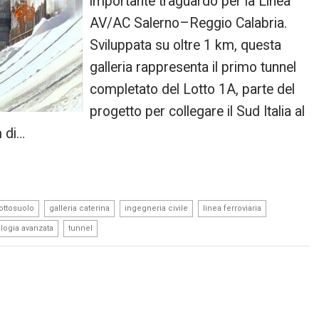
importante traguardo per la Linea
AV/AC Salerno–Reggio Calabria.
Sviluppata su oltre 1 km, questa
galleria rappresenta il primo tunnel
completato del Lotto 1A, parte del
progetto per collegare il Sud Italia al
m di…
,
,
,
,
ottosuolo
galleria caterina
ingegneria civile
linea ferroviaria
,
logia avanzata
tunnel