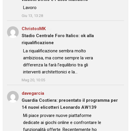
: “
Lavoro
”
Giu 13, 13:28
ChristosMK
su
Stadio Centrale Foro Italico: ok alla
riqualificazione
: “
La riqualificazione sembra molto
ambiziosa, ma come sempre la vera
differenza la farà l’equilibrio tra gli
interventi architettonici e la…
”
Mag 20, 10:05
davegarcia
su
Guardia Costiera: presentato il programma per
14 nuovi elicotteri Leonardo AW139
: “
Mi piace provare nuove piattaforme
dedicate ai giochi online e confrontare le
funzionalità offerte. Recentemente ho