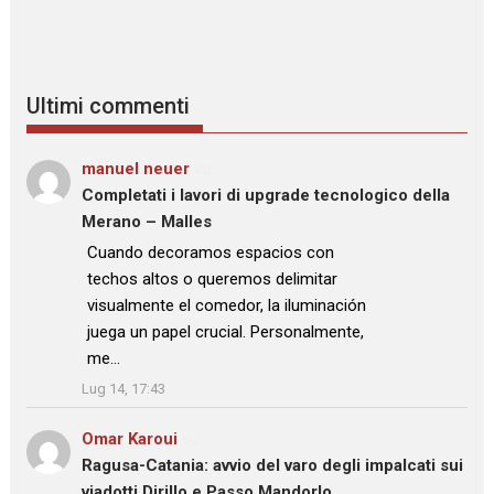
Ultimi commenti
manuel neuer
su
Completati i lavori di upgrade tecnologico della
Merano – Malles
: “
Cuando decoramos espacios con
techos altos o queremos delimitar
visualmente el comedor, la iluminación
juega un papel crucial. Personalmente,
me…
”
Lug 14, 17:43
Omar Karoui
su
Ragusa-Catania: avvio del varo degli impalcati sui
viadotti Dirillo e Passo Mandorlo