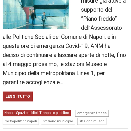
misure già attive a
supporto del
“Piano freddo”
dell’Assessorato
alle Politiche Sociali del Comune di Napoli, e in
queste ore di emergenza Covid-19, ANM ha
deciso di continuare a lasciare aperte di notte, fino
al 4 maggio prossimo, le stazioni Museo e
Municipio della metropolitana Linea 1, per
garantire accoglienza e…
LEGGI TUTTO
,
Napoli
Spazi pubblici
Trasporto pubblico
,
,
emergenza freddo
,
,
metropolitana napoli
stazione municipio
stazione-museo