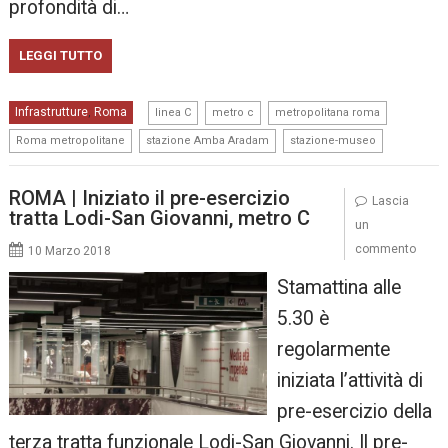
profondità di…
LEGGI TUTTO
,
,
,
Infrastrutture
Roma
,
linea C
metro c
metropolitana roma
,
,
Roma metropolitane
stazione Amba Aradam
stazione-museo
ROMA | Iniziato il pre-esercizio
Lascia
tratta Lodi-San Giovanni, metro C
un
commento
10 Marzo 2018
Stamattina alle
5.30 è
regolarmente
iniziata l’attività di
pre-esercizio della
terza tratta funzionale Lodi-San Giovanni. Il pre-