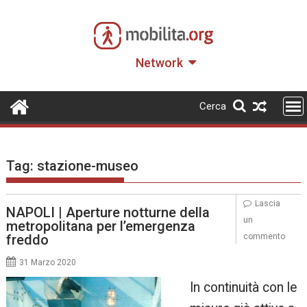
Skip
to
content
Network
Cerca
Tag:
stazione-museo
Lascia
NAPOLI | Aperture notturne della
un
metropolitana per l’emergenza
freddo
commento
31 Marzo 2020
In continuità con le