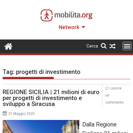
Skip
to
content
Network
Cerca
Tag:
progetti di investimento
Lascia
REGIONE SICILIA | 21 milioni di euro
un
per progetti di investimento e
sviluppo a Siracusa
commento
31 Maggio 2020
Dalla Regione