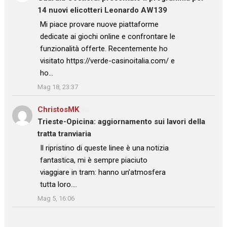
14 nuovi elicotteri Leonardo AW139
: “
Mi piace provare nuove piattaforme
dedicate ai giochi online e confrontare le
funzionalità offerte. Recentemente ho
visitato https://verde-casinoitalia.com/ e
ho…
”
Mag 18, 23:37
ChristosMK
su
Trieste-Opicina: aggiornamento sui lavori della
tratta tranviaria
: “
Il ripristino di queste linee è una notizia
fantastica, mi è sempre piaciuto
viaggiare in tram: hanno un’atmosfera
tutta loro.…
”
Mag 5, 16:06