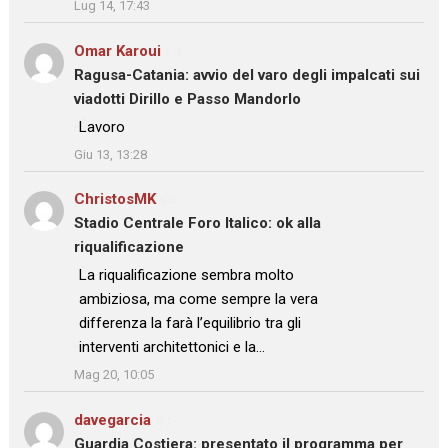
Lug 14, 17:43
Omar Karoui
su
Ragusa-Catania: avvio del varo degli impalcati sui
viadotti Dirillo e Passo Mandorlo
: “
Lavoro
”
Giu 13, 13:28
ChristosMK
su
Stadio Centrale Foro Italico: ok alla
riqualificazione
: “
La riqualificazione sembra molto
ambiziosa, ma come sempre la vera
differenza la farà l’equilibrio tra gli
interventi architettonici e la…
”
Mag 20, 10:05
davegarcia
su
Guardia Costiera: presentato il programma per