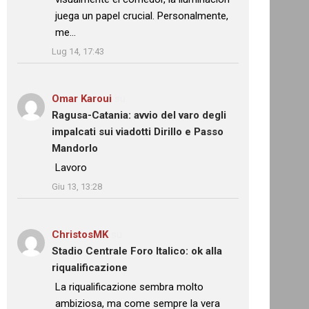
juega un papel crucial. Personalmente,
me…
”
Lug 14, 17:43
Omar Karoui
su
Ragusa-Catania: avvio del varo degli
impalcati sui viadotti Dirillo e Passo
Mandorlo
: “
Lavoro
”
Giu 13, 13:28
ChristosMK
su
Stadio Centrale Foro Italico: ok alla
riqualificazione
: “
La riqualificazione sembra molto
ambiziosa, ma come sempre la vera