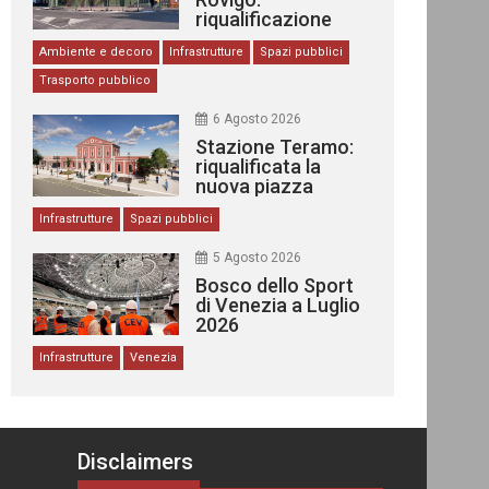
riqualificazione
delle stazioni
Ambiente e decoro
Infrastrutture
Spazi pubblici
Trasporto pubblico
6 Agosto 2026
Stazione Teramo:
riqualificata la
nuova piazza
urbana
Infrastrutture
Spazi pubblici
5 Agosto 2026
Bosco dello Sport
di Venezia a Luglio
2026
Infrastrutture
Venezia
Disclaimers