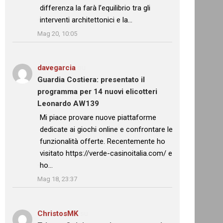
differenza la farà l’equilibrio tra gli
interventi architettonici e la…
”
Mag 20, 10:05
davegarcia
su
Guardia Costiera: presentato il
programma per 14 nuovi elicotteri
Leonardo AW139
: “
Mi piace provare nuove piattaforme
dedicate ai giochi online e confrontare le
funzionalità offerte. Recentemente ho
visitato https://verde-casinoitalia.com/ e
ho…
”
Mag 18, 23:37
ChristosMK
su