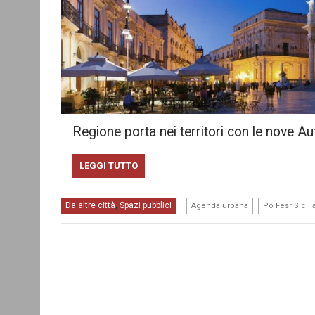
Regione porta nei territori con le nove A
LEGGI TUTTO
,
Da altre città
Spazi pubblici
,
Agenda urbana
Po Fesr Sicili