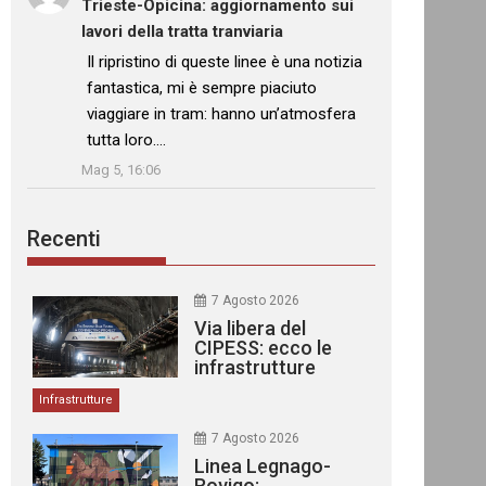
Trieste-Opicina: aggiornamento sui
lavori della tratta tranviaria
: “
Il ripristino di queste linee è una notizia
fantastica, mi è sempre piaciuto
viaggiare in tram: hanno un’atmosfera
tutta loro.…
”
Mag 5, 16:06
Recenti
7 Agosto 2026
Via libera del
CIPESS: ecco le
infrastrutture
finanziate
Infrastrutture
7 Agosto 2026
Linea Legnago-
Rovigo: