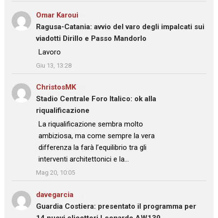
Omar Karoui
su
Ragusa-Catania: avvio del varo degli impalcati sui
viadotti Dirillo e Passo Mandorlo
: “
Lavoro
”
Giu 13, 13:28
ChristosMK
su
Stadio Centrale Foro Italico: ok alla
riqualificazione
: “
La riqualificazione sembra molto
ambiziosa, ma come sempre la vera
differenza la farà l’equilibrio tra gli
interventi architettonici e la…
”
Mag 20, 10:05
davegarcia
su
Guardia Costiera: presentato il programma per
14 nuovi elicotteri Leonardo AW139