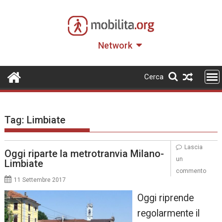
Skip
to
content
Network
Cerca
Tag:
Limbiate
Lascia
Oggi riparte la metrotranvia Milano-
un
Limbiate
commento
11 Settembre 2017
Oggi riprende
regolarmente il