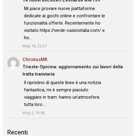
: “
Mi piace provare nuove piattaforme
dedicate ai giochi online e confrontare le
funzionalità offerte. Recentemente ho
visitato https://verde-casinoitalia.com/ e
ho…
”
Mag 18, 23:37
ChristosMK
su
Trieste-Opicina: aggiornamento sui lavori della
tratta tranviaria
: “
Il ripristino di queste linee è una notizia
fantastica, mi è sempre piaciuto
viaggiare in tram: hanno un’atmosfera
tutta loro.…
”
Mag 5, 16:06
Recenti