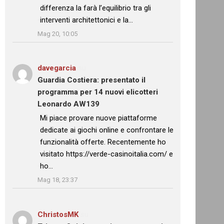
differenza la farà l’equilibrio tra gli
interventi architettonici e la…
”
Mag 20, 10:05
davegarcia
su
Guardia Costiera: presentato il
programma per 14 nuovi elicotteri
Leonardo AW139
: “
Mi piace provare nuove piattaforme
dedicate ai giochi online e confrontare le
funzionalità offerte. Recentemente ho
visitato https://verde-casinoitalia.com/ e
ho…
”
Mag 18, 23:37
ChristosMK
su