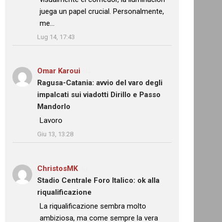
juega un papel crucial. Personalmente,
me…
”
Lug 14, 17:43
Omar Karoui
su
Ragusa-Catania: avvio del varo degli
impalcati sui viadotti Dirillo e Passo
Mandorlo
: “
Lavoro
”
Giu 13, 13:28
ChristosMK
su
Stadio Centrale Foro Italico: ok alla
riqualificazione
: “
La riqualificazione sembra molto
ambiziosa, ma come sempre la vera