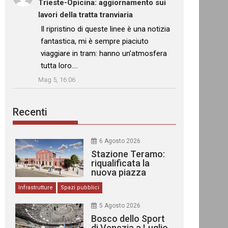
Trieste-Opicina: aggiornamento sui
lavori della tratta tranviaria
: “
Il ripristino di queste linee è una notizia
fantastica, mi è sempre piaciuto
viaggiare in tram: hanno un’atmosfera
tutta loro.…
”
Mag 5, 16:06
Recenti
6 Agosto 2026
Stazione Teramo:
riqualificata la
nuova piazza
urbana
Infrastrutture
Spazi pubblici
5 Agosto 2026
Bosco dello Sport
di Venezia a Luglio