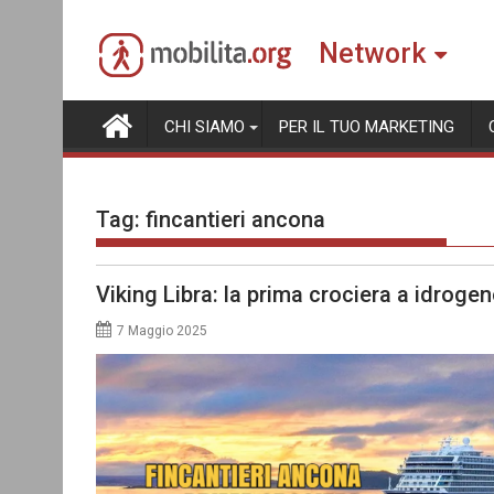
Skip
to
Network
content
CHI SIAMO
PER IL TUO MARKETING
Tag:
fincantieri ancona
Viking Libra: la prima crociera a idrog
7 Maggio 2025