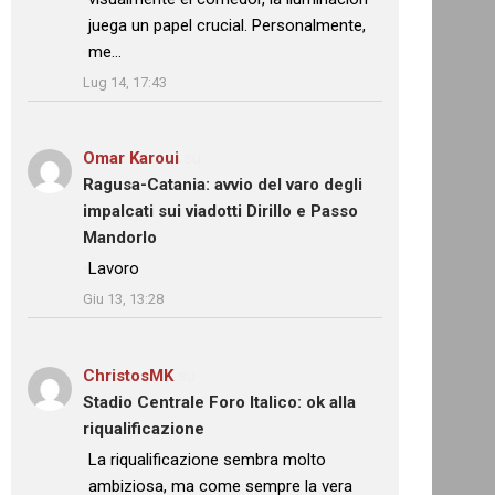
juega un papel crucial. Personalmente,
me…
”
Lug 14, 17:43
Omar Karoui
su
Ragusa-Catania: avvio del varo degli
impalcati sui viadotti Dirillo e Passo
Mandorlo
: “
Lavoro
”
Giu 13, 13:28
ChristosMK
su
Stadio Centrale Foro Italico: ok alla
riqualificazione
: “
La riqualificazione sembra molto
ambiziosa, ma come sempre la vera