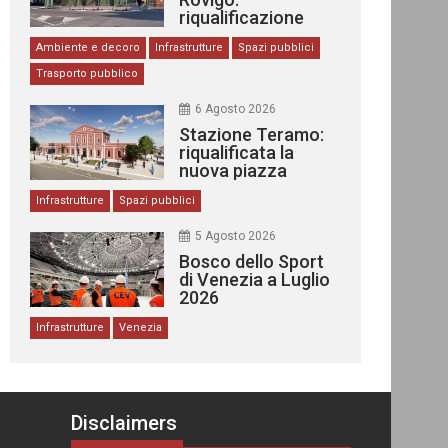
riqualificazione
delle stazioni
Ambiente e decoro
Infrastrutture
Spazi pubblici
Trasporto pubblico
6 Agosto 2026
Stazione Teramo:
riqualificata la
nuova piazza
urbana
Infrastrutture
Spazi pubblici
5 Agosto 2026
Bosco dello Sport
di Venezia a Luglio
2026
Infrastrutture
Venezia
Disclaimers