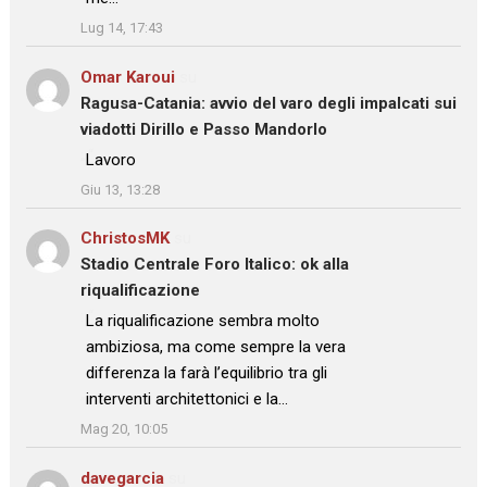
”
Lug 14, 17:43
Omar Karoui
su
Ragusa-Catania: avvio del varo degli impalcati sui
viadotti Dirillo e Passo Mandorlo
: “
Lavoro
”
Giu 13, 13:28
ChristosMK
su
Stadio Centrale Foro Italico: ok alla
riqualificazione
: “
La riqualificazione sembra molto
ambiziosa, ma come sempre la vera
differenza la farà l’equilibrio tra gli
interventi architettonici e la…
”
Mag 20, 10:05
davegarcia
su