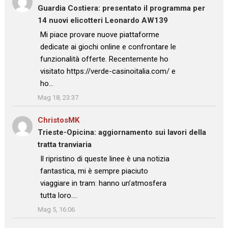
Guardia Costiera: presentato il programma per
14 nuovi elicotteri Leonardo AW139
: “
Mi piace provare nuove piattaforme
dedicate ai giochi online e confrontare le
funzionalità offerte. Recentemente ho
visitato https://verde-casinoitalia.com/ e
ho…
”
Mag 18, 23:37
ChristosMK
su
Trieste-Opicina: aggiornamento sui lavori della
tratta tranviaria
: “
Il ripristino di queste linee è una notizia
fantastica, mi è sempre piaciuto
viaggiare in tram: hanno un’atmosfera
tutta loro.…
”
Mag 5, 16:06