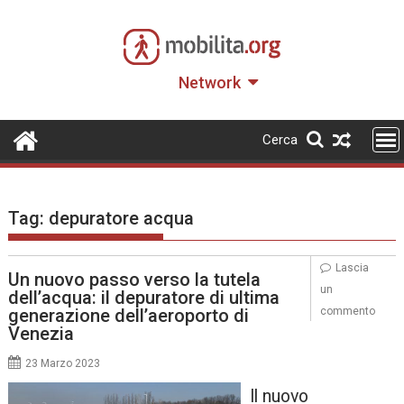
Skip
to
content
Network
Cerca
Tag:
depuratore acqua
Lascia
Un nuovo passo verso la tutela
un
dell’acqua: il depuratore di ultima
generazione dell’aeroporto di
commento
Venezia
23 Marzo 2023
Il nuovo