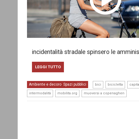
incidentalità stradale spinsero le amminist
LEGGI TUTTO
,
,
Ambiente e decoro
Spazi pubblici
,
bici
bicicletta
capita
,
,
intermodalità
mobilita.org
muoversi a copenaghen