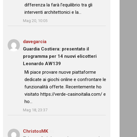
differenza la farà l’equilibrio tra gli
interventi architettonici e la…
”
Mag 20, 10:05
davegarcia
su
Guardia Costiera: presentato il
programma per 14 nuovi elicotteri
Leonardo AW139
: “
Mi piace provare nuove piattaforme
dedicate ai giochi online e confrontare le
funzionalità offerte. Recentemente ho
visitato https://verde-casinoitalia.com/ e
ho…
”
Mag 18, 23:37
ChristosMK
su