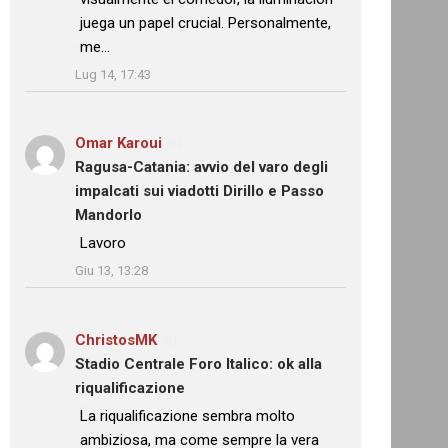
juega un papel crucial. Personalmente,
me…
”
Lug 14, 17:43
Omar Karoui
su
Ragusa-Catania: avvio del varo degli
impalcati sui viadotti Dirillo e Passo
Mandorlo
: “
Lavoro
”
Giu 13, 13:28
ChristosMK
su
Stadio Centrale Foro Italico: ok alla
riqualificazione
: “
La riqualificazione sembra molto
ambiziosa, ma come sempre la vera