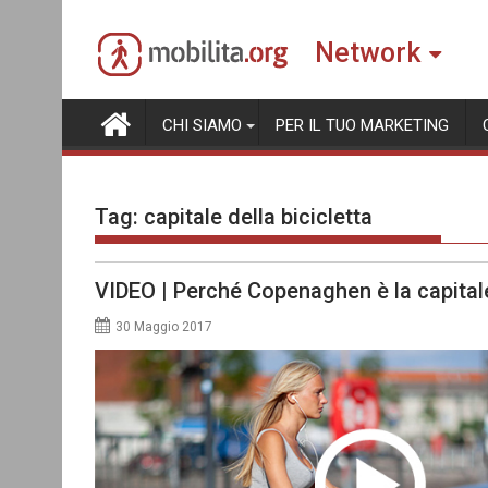
Skip
to
Network
content
CHI SIAMO
PER IL TUO MARKETING
Tag:
capitale della bicicletta
VIDEO | Perché Copenaghen è la capitale
30 Maggio 2017