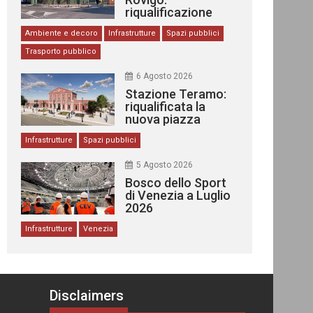
riqualificazione
delle stazioni
Ambiente e decoro
Infrastrutture
Spazi pubblici
Trasporto pubblico
6 Agosto 2026
Stazione Teramo:
riqualificata la
nuova piazza
urbana
Infrastrutture
Spazi pubblici
5 Agosto 2026
Bosco dello Sport
di Venezia a Luglio
2026
Infrastrutture
Venezia
Disclaimers