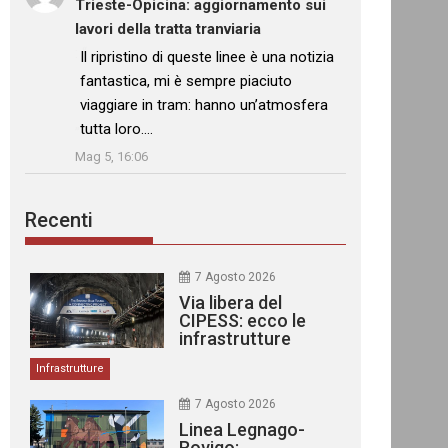
Trieste-Opicina: aggiornamento sui
lavori della tratta tranviaria
: “
Il ripristino di queste linee è una notizia
fantastica, mi è sempre piaciuto
viaggiare in tram: hanno un’atmosfera
tutta loro.…
”
Mag 5, 16:06
Recenti
7 Agosto 2026
Via libera del
CIPESS: ecco le
infrastrutture
finanziate
Infrastrutture
7 Agosto 2026
Linea Legnago-
Rovigo: