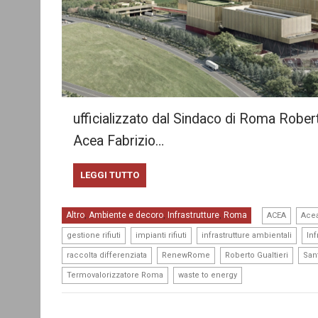
ufficializzato dal Sindaco di Roma Robert
Acea Fabrizio…
LEGGI TUTTO
,
Altro
Ambiente e decoro
Infrastrutture
Roma
,
,
,
ACEA
Ace
,
,
,
gestione rifiuti
impianti rifiuti
infrastrutture ambientali
Inf
,
,
,
raccolta differenziata
RenewRome
Roberto Gualtieri
San
,
Termovalorizzatore Roma
waste to energy