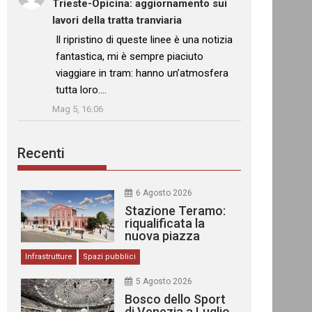
Trieste-Opicina: aggiornamento sui
lavori della tratta tranviaria
: “
Il ripristino di queste linee è una notizia
fantastica, mi è sempre piaciuto
viaggiare in tram: hanno un’atmosfera
tutta loro.…
”
Mag 5, 16:06
Recenti
6 Agosto 2026
Stazione Teramo:
riqualificata la
nuova piazza
urbana
Infrastrutture
Spazi pubblici
5 Agosto 2026
Bosco dello Sport
di Venezia a Luglio