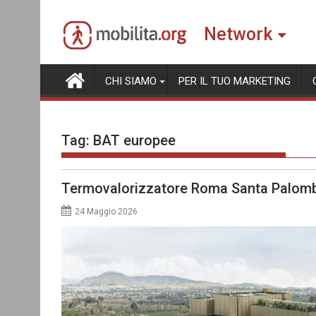
Skip
to
Network
content
CHI SIAMO
PER IL TUO MARKETING
Tag:
BAT europee
Termovalorizzatore Roma Santa Palomba:
24 Maggio 2026