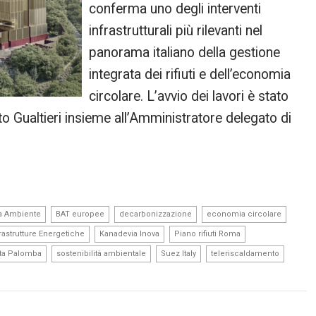
conferma uno degli interventi
infrastrutturali più rilevanti nel
panorama italiano della gestione
integrata dei rifiuti e dell’economia
circolare. L’avvio dei lavori è stato
o Gualtieri insieme all’Amministratore delegato di
,
,
,
,
a Ambiente
BAT europee
decarbonizzazione
economia circolare
,
,
,
rastrutture Energetiche
Kanadevia Inova
Piano rifiuti Roma
,
,
,
,
ta Palomba
sostenibilità ambientale
Suez Italy
teleriscaldamento