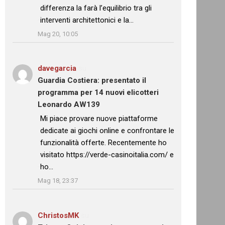
differenza la farà l’equilibrio tra gli
interventi architettonici e la…
”
Mag 20, 10:05
davegarcia
su
Guardia Costiera: presentato il
programma per 14 nuovi elicotteri
Leonardo AW139
: “
Mi piace provare nuove piattaforme
dedicate ai giochi online e confrontare le
funzionalità offerte. Recentemente ho
visitato https://verde-casinoitalia.com/ e
ho…
”
Mag 18, 23:37
ChristosMK
su