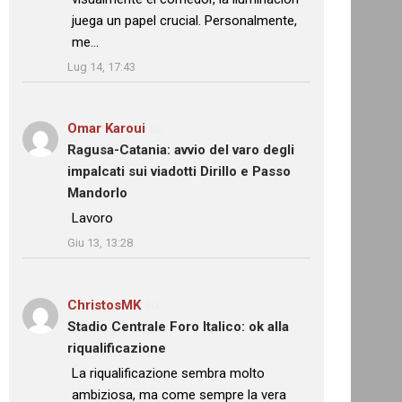
juega un papel crucial. Personalmente,
me…
”
Lug 14, 17:43
Omar Karoui
su
Ragusa-Catania: avvio del varo degli
impalcati sui viadotti Dirillo e Passo
Mandorlo
: “
Lavoro
”
Giu 13, 13:28
ChristosMK
su
Stadio Centrale Foro Italico: ok alla
riqualificazione
: “
La riqualificazione sembra molto
ambiziosa, ma come sempre la vera