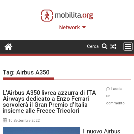
Skip
to
content
Network
Cerca
Tag:
Airbus A350
Lascia
L’Airbus A350 livrea azzurra di ITA
un
Airways dedicato a Enzo Ferrari
sorvolerà il Gran Premio d’Italia
commento
insieme alle Frecce Tricolori
10 Settembre 2022
Il nuovo Airbus