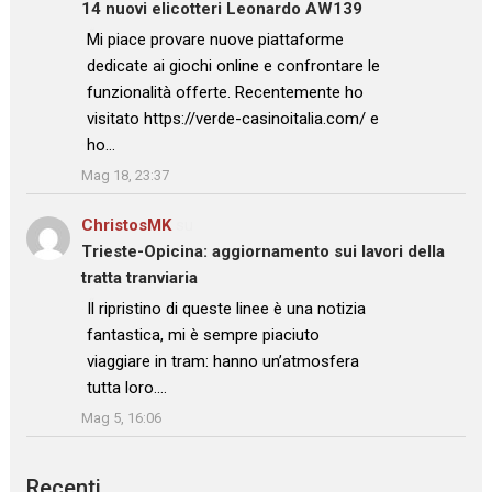
14 nuovi elicotteri Leonardo AW139
: “
Mi piace provare nuove piattaforme
dedicate ai giochi online e confrontare le
funzionalità offerte. Recentemente ho
visitato https://verde-casinoitalia.com/ e
ho…
”
Mag 18, 23:37
ChristosMK
su
Trieste-Opicina: aggiornamento sui lavori della
tratta tranviaria
: “
Il ripristino di queste linee è una notizia
fantastica, mi è sempre piaciuto
viaggiare in tram: hanno un’atmosfera
tutta loro.…
”
Mag 5, 16:06
Recenti