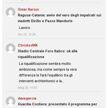
Omar Karoui
su
Ragusa-Catania: avvio del varo degli impalcati sui
viadotti Dirillo e Passo Mandorlo
: “
Lavoro
”
Giu 13, 13:28
ChristosMK
su
Stadio Centrale Foro Italico: ok alla
riqualificazione
: “
La riqualificazione sembra molto
ambiziosa, ma come sempre la vera
differenza la farà l’equilibrio tra gli
interventi architettonici e la…
”
Mag 20, 10:05
davegarcia
su
Guardia Costiera: presentato il programma per