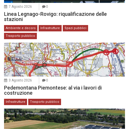
7 Agosto 2026
0
Linea Legnago-Rovigo: riqualificazione delle
stazioni
Ambiente e decoro
Infrastrutture
Spazi pubblici
Trasporto pubblico
3 Agosto 2026
0
Pedemontana Piemontese: al via i lavori di
costruzione
Infrastrutture
Trasporto pubblico