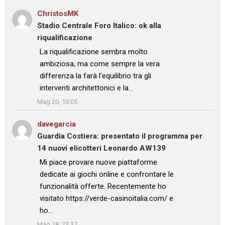
ChristosMK
su
Stadio Centrale Foro Italico: ok alla
riqualificazione
: “
La riqualificazione sembra molto
ambiziosa, ma come sempre la vera
differenza la farà l’equilibrio tra gli
interventi architettonici e la…
”
Mag 20, 10:05
davegarcia
su
Guardia Costiera: presentato il programma per
14 nuovi elicotteri Leonardo AW139
: “
Mi piace provare nuove piattaforme
dedicate ai giochi online e confrontare le
funzionalità offerte. Recentemente ho
visitato https://verde-casinoitalia.com/ e
ho…
”
Mag 18, 23:37