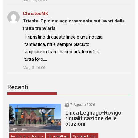
ChristosMK
su
Trieste-Opicina: aggiornamento sui lavori della
tratta tranviaria
: “
Il ripristino di queste linee è una notizia
fantastica, mi è sempre piaciuto
viaggiare in tram: hanno un’atmosfera
tutta loro.…
”
Mag 5, 16:06
Recenti
7 Agosto 2026
Linea Legnago-Rovigo:
riqualificazione delle
stazioni
Ambiente e decoro
Infrastrutture
Spazi pubblici