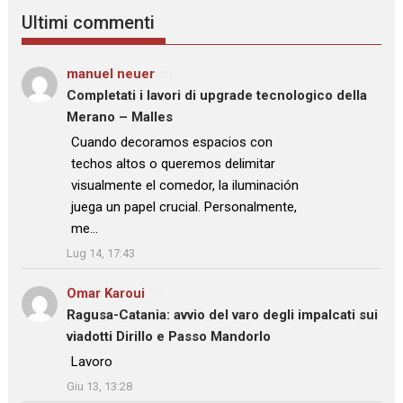
Ultimi commenti
manuel neuer
su
Completati i lavori di upgrade tecnologico della
Merano – Malles
: “
Cuando decoramos espacios con
techos altos o queremos delimitar
visualmente el comedor, la iluminación
juega un papel crucial. Personalmente,
me…
”
Lug 14, 17:43
Omar Karoui
su
Ragusa-Catania: avvio del varo degli impalcati sui
viadotti Dirillo e Passo Mandorlo
: “
Lavoro
”
Giu 13, 13:28